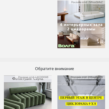
Реклама erid: 2VfnxxSbRvZ
Обратите внимание
Реклама erid: LdtCK9KW8
Реклама erid: 2VfnxyDyzQ9