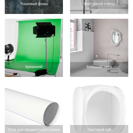
Тканевые фоны
Фактурные стены
Хромакей
Большие окна
Стол для предметной съемки
Световой куб