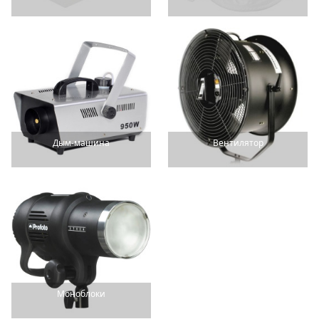
Дым-машина
Вентилятор
Моноблоки