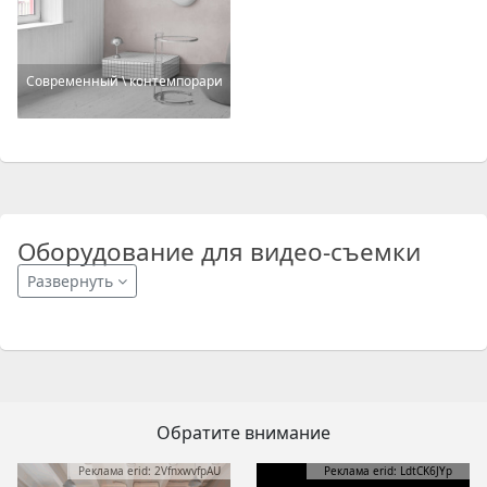
Современный \ контемпорари
Оборудование для видео-съемки
Развернуть
Обратите внимание
Реклама erid: 2VfnxwvfpAU
Реклама erid: LdtCK6JYp