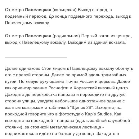
От метро
Павелецкая
(кольцевая) Выход в город, в
подземный переход. До конца подземного перехода, выход к
Павелецкому вокзалу.
От метро
Павелецкая
(радиальная) Первый вагон из центра,
выход к Павелецкому вокзалу. Выходим из здания вокзала.
_________________________
Далее одинаково Стоя лицом к Павелецкому вокзалу обогнуть
его с правой стороны. Далее по прямой вдоль трамвайных
путей. По левую руку-здание Почты России и церковь. Далее
как ориентир здание Роснефти и Хорватский визовый центр.
Доходите до перекрёстка направо и переходите на другую
сторону улицы, увидите небольшое одноэтажное здание с
желтым козырьком и табличкой "Щипок 28". Заходите, на
проходной говорите что в фотостудию Kap's Studios. Как
выходите из проходной - направо (вдоль зелёной служебной
стоянки), за стоянкой металлическая лестница -
поднимаетесь и идёте по балкону до конца. Заходите в