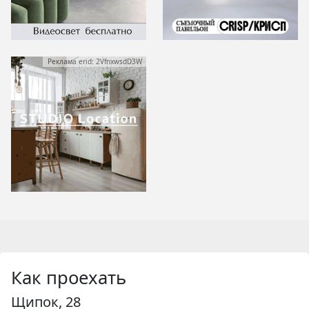
Реклама erid: 2VfnxwsdD3W
Как проехать
Щипок, 28