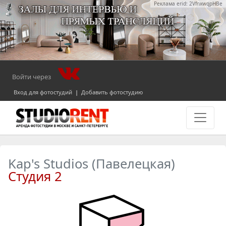
Реклама erid: 2VfnxwqpHBe
Войти через
Вход для фотостудий
|
Добавить фотостудию
Kap's Studios (Павелецкая)
Студия 2