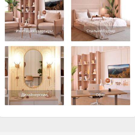
Имитация квартиры
Спальня\будуар
Дизайнерские
Офис