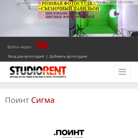
Реклама erid: LdtCKDMjo
Войти через
Вход для фотостудий
|
Добавить фотостудию
Поинт
Сигма