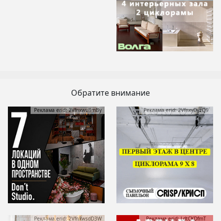
Обратите внимание
Реклама erid: 2Vfnxwu8mBy
Реклама erid: 2VfnxyDyzQ9
Реклама erid: 2VfnxwsdD3W
Реклама erid: LdtCKDfmT