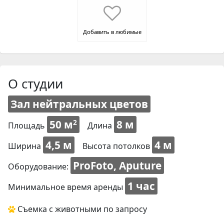
Добавить в любимые
О студии
Зал нейтральных цветов
50 м
8 м
2
Площадь
Длина
4,5 м
4 м
Ширина
Высота потолков
ProFoto, Aputure
Оборудование:
1 час
Минимальное время аренды
Съемка с животными по запросу