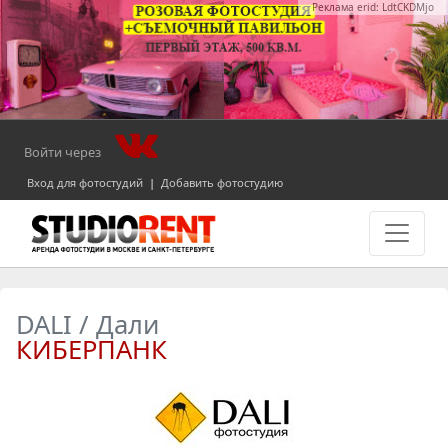
Реклама erid: LdtCKDMjo
Войти через
Вход для фотостудий
|
Добавить фотостудию
DALI / Дали
КИБЕРПАНК