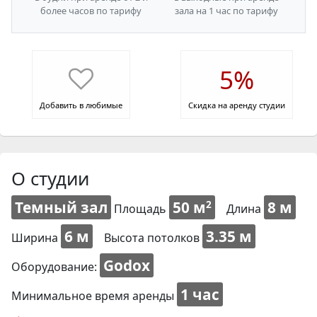
более часов по тарифу
зала на 1 час по тарифу
5%
Добавить в любимые
Скидка на аренду студии
О студии
Темный зал
50 м
8 м
2
Площадь
Длина
6 м
3.35 м
Ширина
Высота потолков
Godox
Оборудование:
1 час
Минимальное время аренды