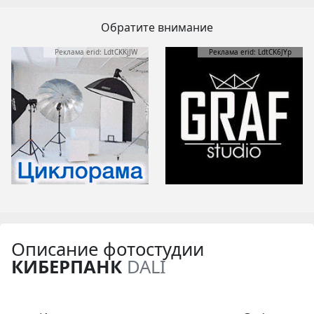
Обратите внимание
Реклама erid: LdtCKKjJW
Реклама erid: LdtCK6JYp
Описание фотостудии
КИБЕРПАНК
DALI