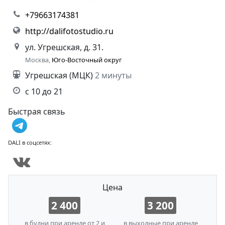
+79663174381
http://dalifotostudio.ru
ул. Угрешская, д. 31.
Москва,
Юго-Восточный округ
Угрешская (МЦК)
2 минуты
с 10 до 21
Быстрая связь
DALI в соцсетях:
Цена
2 400
3 200
в будни при аренде от 2 и
в выходные при аренде