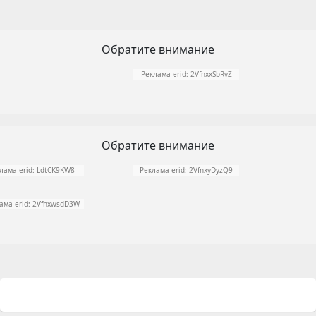
Обратите внимание
Реклама erid: 2VfnxxSbRvZ
Обратите внимание
лама erid: LdtCK9KW8
Реклама erid: 2VfnxyDyzQ9
ама erid: 2VfnxwsdD3W