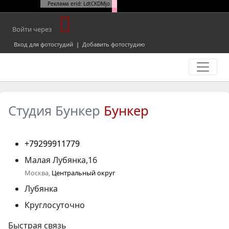
Реклама erid: LdtCKDMjo
Войти через
Вход для фотостудий
|
Добавить фотостудию
Студия Бункер
Бункер
+79299911779
Малая Лубянка,16
Москва,
Центральный округ
Лубянка
Круглосуточно
Быстрая связь