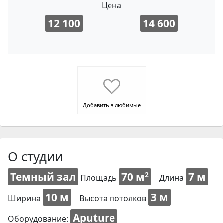
Цена
12 100
14 600
Добавить в любимые
О студии
Темный зал
70 м
7 м
2
Площадь
Длина
10 м
3 м
Ширина
Высота потолков
Aputure
Оборудование: