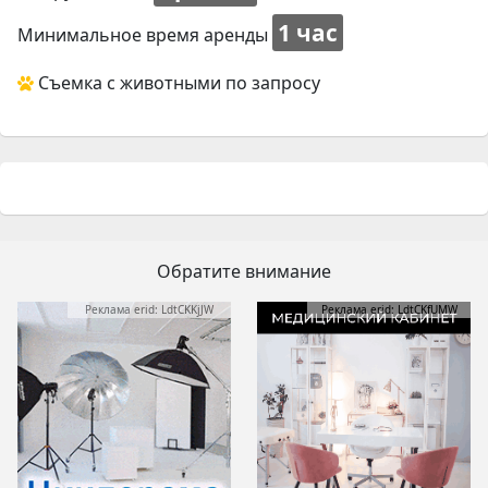
1 час
Минимальное время аренды
Съемка с животными по запросу
Обратите внимание
Реклама erid: LdtCKKjJW
Реклама erid: LdtCKfUMW