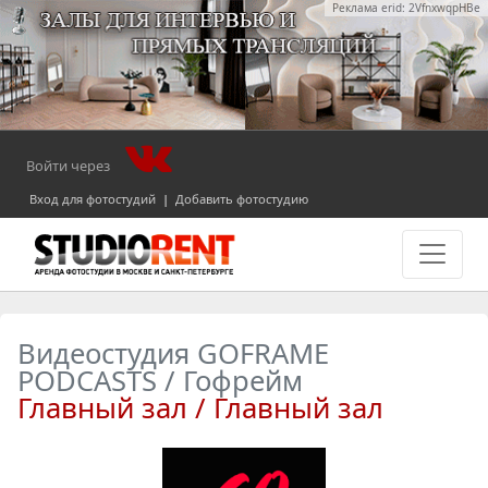
Реклама erid: 2VfnxwqpHBe
Войти через
Вход для фотостудий
|
Добавить фотостудию
Видеостудия GOFRAME
PODCASTS / Гофрейм
Главный зал / Главный зал