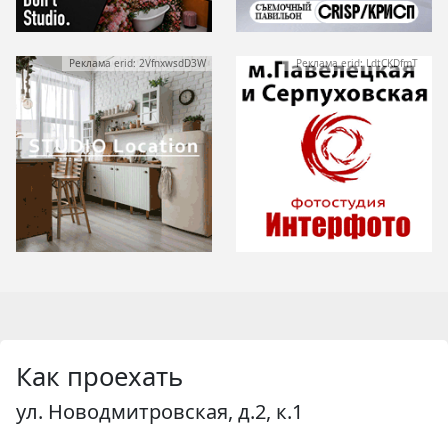
Реклама erid: 2VfnxwsdD3W
Реклама erid: LdtCKDfmT
Как проехать
ул. Новодмитровская, д.2, к.1