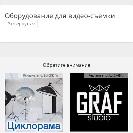
Оборудование для видео-съемки
Развернуть
Обратите внимание
Реклама erid: LdtCKKjJW
Реклама erid: LdtCK6JYp