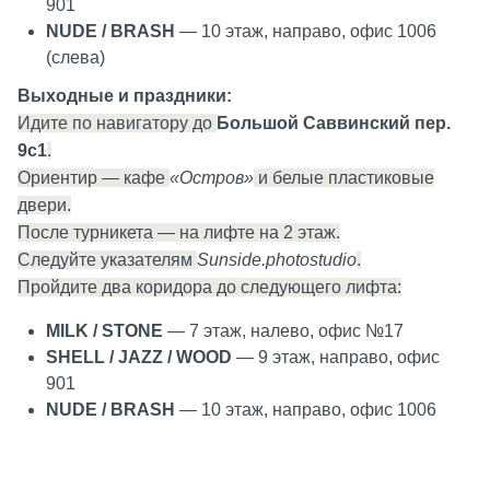
901
NUDE / BRASH
— 10 этаж, направо, офис 1006
(слева)
Выходные и праздники:
Идите по навигатору до
Большой Саввинский пер.
9с1
.
Ориентир — кафе
«Остров»
и белые пластиковые
двери.
После турникета — на лифте на 2 этаж.
Следуйте указателям
Sunside.photostudio
.
Пройдите два коридора до следующего лифта:
MILK / STONE
— 7 этаж, налево, офис №17
SHELL / JAZZ / WOOD
— 9 этаж, направо, офис
901
NUDE / BRASH
— 10 этаж, направо, офис 1006