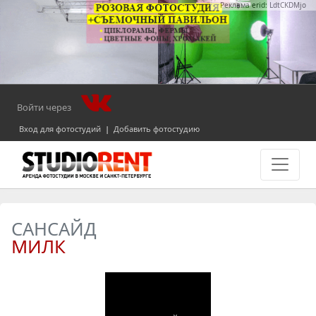
Реклама erid: LdtCKDMjo
Войти через
Вход для фотостудий
|
Добавить фотостудию
САНСАЙД
МИЛК