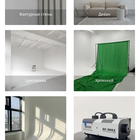
Фактурные стены
Диван
Циклорама
Хромакей