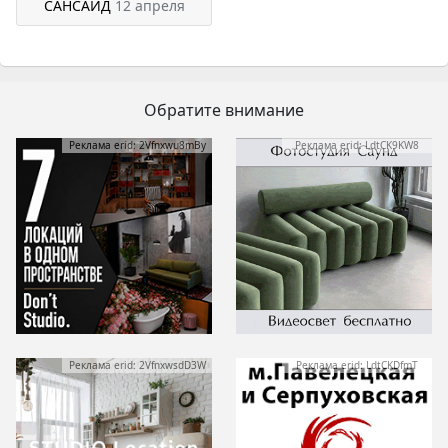
САНСАЙД
12 апреля
Обратите внимание
Реклама erid: 2Vfnxwu8mBy
Реклама erid: LdtCK9KW8
Реклама erid: 2VfnxwsdD3W
Реклама erid: LdtCKDfmT