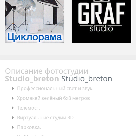
Описание фотостудии
Studio_breton
Studio_breton
Профессиональный свет и звук.
Хромакей зелёный 6x8 метров
Телемост.
Виртуальные студии 3D.
Парковка.