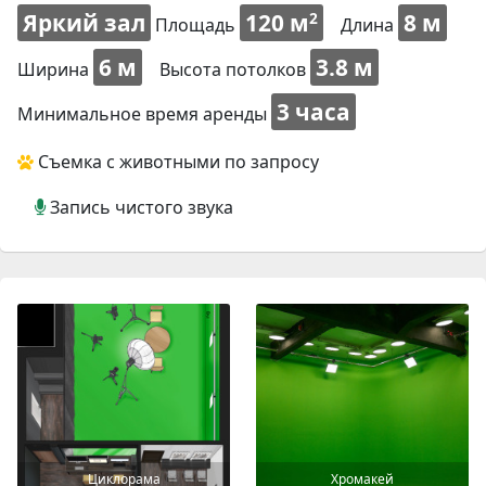
Яркий зал
120 м
8 м
2
Площадь
Длина
6 м
3.8 м
Ширина
Высота потолков
3 часа
Минимальное время аренды
Съемка с животными по запросу
Запись чистого звука
Циклорама
Хромакей