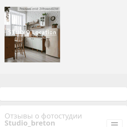
Реклама erid: 2VfnxwsdD3W
Отзывы о фотостудии
Studio_breton