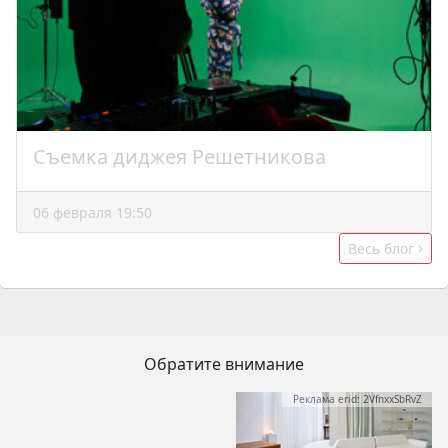
Съемка диджея Решетникова
06 февраля 19:50
Весь блог
Обратите внимание
Реклама erid: 2VfnxxSbRvZ