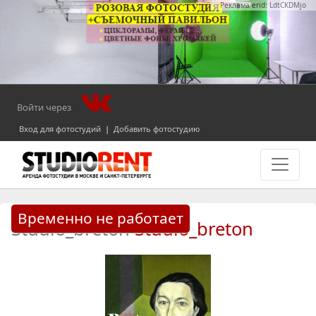
Реклама erid: LdtCKDMjo
Войти через
Вход для фотостудий
|
Добавить фотостудию
Временно не работает
Studio_breton
Studio_breton