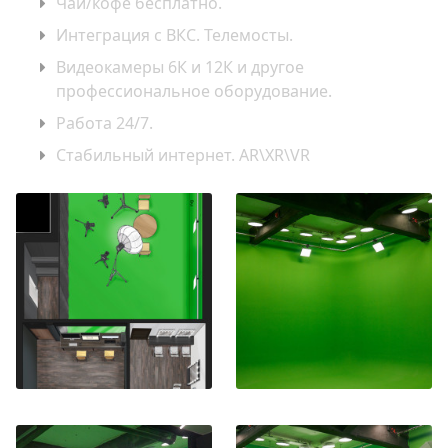
Чай/кофе бесплатно.
Интеграция с ВКС. Телемосты.
Видеокамеры 6К и 12К и другое
профессиональное оборудование.
Работа 24/7.
Стабильный интернет. AR\XR\VR