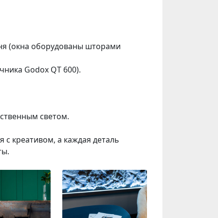
дня (окна оборудованы шторами
чника Godox QT 600).
сственным светом.
 с креативом, а каждая деталь
ты.