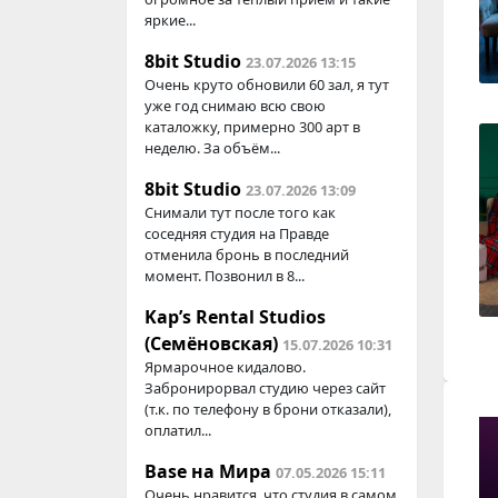
яркие...
8bit Studio
23.07.2026 13:15
Очень круто обновили 60 зал, я тут
уже год снимаю всю свою
каталожку, примерно 300 арт в
неделю. За объём...
8bit Studio
23.07.2026 13:09
Снимали тут после того как
соседняя студия на Правде
отменила бронь в последний
момент. Позвонил в 8...
Kap’s Rental Studios
(Семёновская)
15.07.2026 10:31
Ярмарочное кидалово.
Забронирорвал студию через сайт
(т.к. по телефону в брони отказали),
оплатил...
Base на Мира
07.05.2026 15:11
Очень нравится, что студия в самом