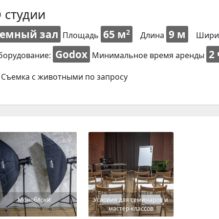
 студии
Темный зал
65 м
9 м
2
Площадь
Длина
Шири
Godox
2
борудование:
Минимальное время аренды
Съемка с животными по запросу
Моноблоки
Условия для семинаров и
мастер-классов