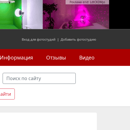
Реклама erid: LdtCKDMjo
Вход для фотостудий
|
Добавить фотостудию
Информация
Отзывы
Видео