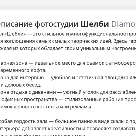
писание фотостудии
Шелби
Diamo
ал «Шебли» — это стильное и многофункциональное про
ля воплощения самых смелых творческих идей. Здесь га
аждая из которых обладает своим уникальным настроен
 Барная зона — идеальное место для съемок с атмосферо
овременного лофта.
 Зона для интервью — удобная и эстетичная площадка д
и деловых бесед.
 Зона отдыха с диванами — уютный уголок для расслабле
 2 офисных пространства — стилизованные рабочие прос
ъемок делового контента или рекламы.
собая гордость зала — большое панно в виде скалы с по
нтерьера добавляет креативности и позволяет создава
елая каждый кадр запоминающимся.