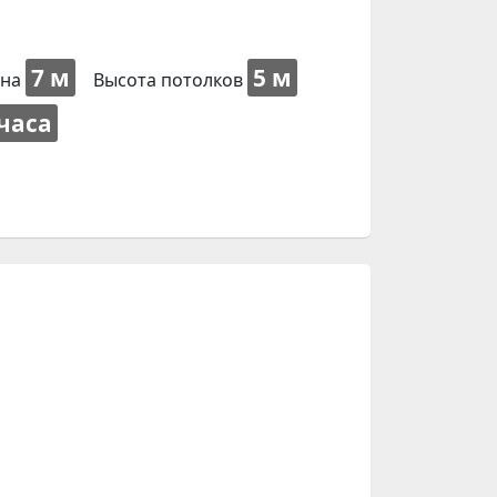
7 м
5 м
на
Высота потолков
 часа