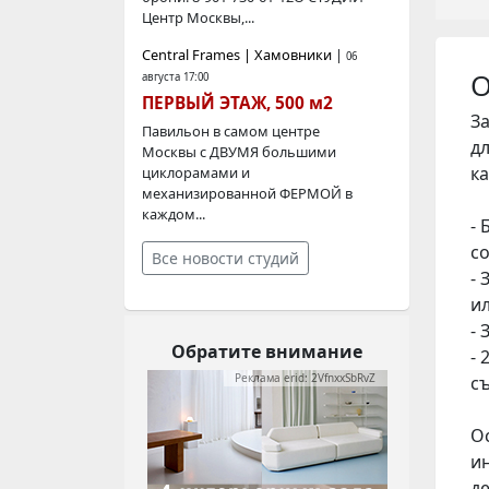
Центр Москвы,...
Central Frames | Хамовники
|
06
О
августа 17:00
ПЕРВЫЙ ЭТАЖ, 500 м2
З
Павильон в самом центре
д
Москвы с ДВУМЯ большими
к
циклорамами и
механизированной ФЕРМОЙ в
каждом...
-
с
Все новости студий
-
ил
-
Обратите внимание
-
Реклама erid: 2VfnxxSbRvZ
с
О
и
д