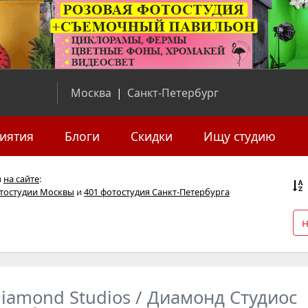
Москва
|
Санкт-Петербург
иятия
Блоги
Скидки
Ищу студию
я
на сайте
:
отостудии Москвы
и
401 фотостудия Санкт-Петербурга
iamond Studios / Диамонд Студиос