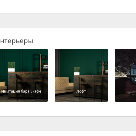
нтерьеры
Имитация бара \ кафе
Лофт