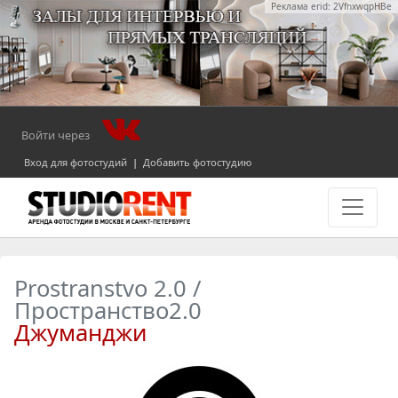
Реклама erid: 2VfnxwqpHBe
Войти через
Вход для фотостудий
|
Добавить фотостудию
Prostranstvo 2.0 /
Пространство2.0
Джуманджи