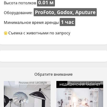
0.01 м
Высота потолков
ProFoto, Godox, Aputure
Оборудование:
1 час
Минимальное время аренды
Съемка с животными по запросу
Обратите внимание
Реклама erid: LdtCKKjJW
Реклама erid: LdtCKfUMW