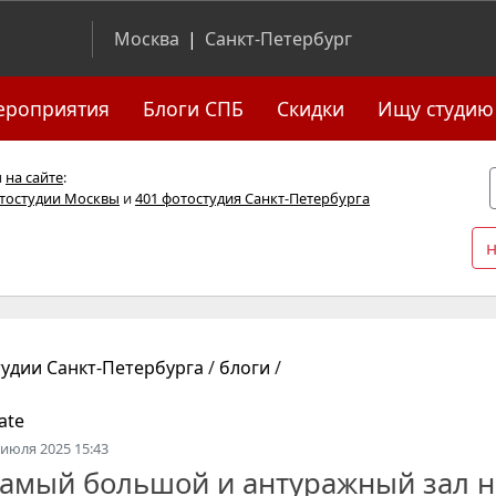
Москва
|
Санкт-Петербург
ероприятия
Блоги СПБ
Скидки
Ищу студию
я
на сайте
:
отостудии Москвы
и
401 фотостудия Санкт-Петербурга
тудии Санкт-Петербурга
/
блоги
/
ate
 июля 2025 15:43
амый большой и антуражный зал н