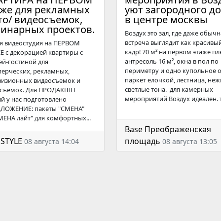
аже для рекламных
уют загородного д
то/ видеосъемок,
в центре москвы
линарных проектов.
Воздух это зал, где даже обычн
встреча выглядит как красивы
я видеостудия на ПЕРВОМ
кадр! 70 м² на первом этаже п
Е с декорацией квартиры с
антресоль 16 м², окна в пол по
ей-гостиной для
периметру и одно купольное о
ерческих, рекламных,
паркет елочкой, лестница, не
визионных видеосъемок и
светлые тона. для камерных
съемок. Для ПРОДАКШН
мероприятий Воздух идеален. ту
ий у нас подготовлено
ЛОЖЕНИЕ: пакеты "СМЕНА"
МЕНА лайт" для комфортных...
Base Преображенская
STYLE
площадь
08 августа 14:04
08 августа 13:05