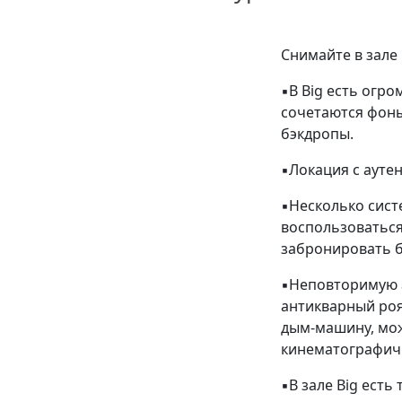
Снимайте в зале
▪️В Big есть огр
сочетаются фоны
бэкдропы.
▪️Локация с аут
▪️Несколько сис
воспользоваться
забронировать б
▪️Неповторимую 
антикварный роял
дым-машину, мо
кинематографич
▪️В зале Big ест