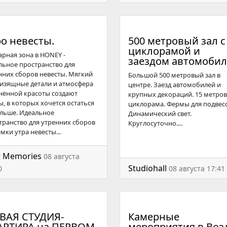
ро невесты.
500 метровый зал с
циклорамой и
арная зона в HONEY -
заездом автомобил
льное пространство для
нних сборов невесты. Мягкий
Большой 500 метровый зал в
, изящные детали и атмосфера
центре. Заезд автомобилей и
нённой красоты создают
крупных декораций. 15 метро
ы, в которых хочется остаться
циклорама. Фермы для подвес
льше. Идеальное
Динамический свет.
транство для утренних сборов
Круглосуточно....
мки утра невесты...
t Memories
08 августа
Studiohall
0
08 августа 17:41
ВАЯ СТУДИЯ-
Камерные
АРТИРА на ПЕРВОМ
мероприятия в Возд