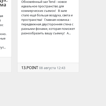
Обновлённый зал Tend - новое
ома
идеальное пространство для
коммерческих съемок! В зале
стало ещё больше воздуха, света и
ая
пространства! Главная новинка -
й
передвижная двусторонняя стена с
люс
разными фонами, которая поможет
разнообразить вашу съемку! А...
кно.
жные
т...
13.POINT
08 августа 12:43