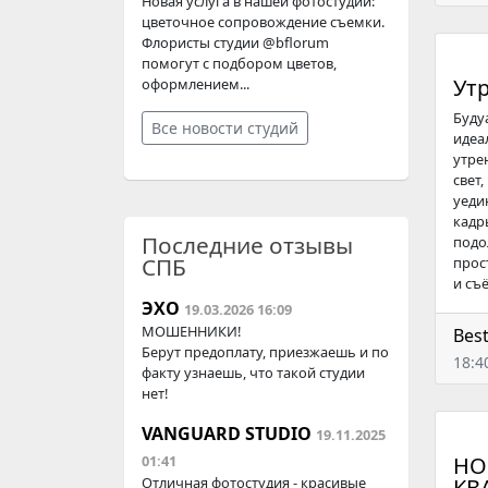
Новая услуга в нашей фотостудии:
цветочное сопровождение съемки.
Флористы студии @bflorum
помогут с подбором цветов,
Ут
оформлением...
Буду
Все новости студий
идеа
утре
свет
уеди
кадр
Последние отзывы
подо
СПБ
прос
и съё
ЭХО
19.03.2026 16:09
МОШЕННИКИ!
Bes
Берут предоплату, приезжаешь и по
18:4
факту узнаешь, что такой студии
нет!
VANGUARD STUDIO
19.11.2025
01:41
НО
Отличная фотостудия - красивые
КВ