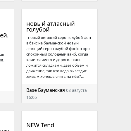
новый атласный
голубой
ей.
новый летящий серо-голубой фон
в бэйс на бауманской новый
летящий серо-голубой фон!он про
спокойный холодный вайб, когда
вая
хочется чисто и дорого. ткань
ов.
ложится складками, даёт объём и
движение, так что кадр выглядит
живым.хочешь снять на нём?...
Base Бауманская
08 августа
16:05
NEW Tend
ух: