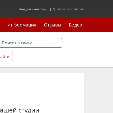
Вход для фотостудий
|
Добавить фотостудию
Информация
Отзывы
Видео
ашей студии