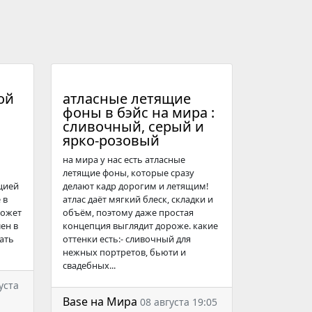
ой
атласные летящие
фоны в бэйс на мира :
сливочный, серый и
ярко-розовый
на мира у нас есть атласные
летящие фоны, которые сразу
цией
делают кадр дорогим и летящим!
 в
атлас даёт мягкий блеск, складки и
Может
объём, поэтому даже простая
ен в
концепция выглядит дороже. какие
ать
оттенки есть:- сливочный для
нежных портретов, бьюти и
свадебных...
уста
Base на Мира
08 августа 19:05