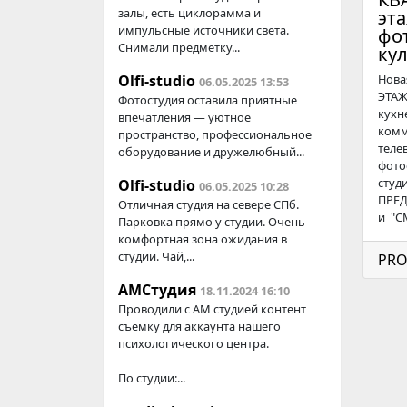
залы, есть циклорамма и
эт
импульсные источники света.
фо
Снимали предметку...
ку
Olfi-studio
Нова
06.05.2025 13:53
ЭТАЖ
Фотостудия оставила приятные
кухн
впечатления — уютное
комм
пространство, профессиональное
теле
оборудование и дружелюбный...
фото
студ
Olfi-studio
06.05.2025 10:28
ПРЕД
Отличная студия на севере СПб.
и "С
Парковка прямо у студии. Очень
комфортная зона ожидания в
студии. Чай,...
PRO
АМСтудия
18.11.2024 16:10
Проводили с AM студией контент
съемку для аккаунта нашего
психологического центра.
По студии:...