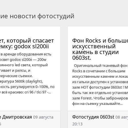
гие новости фотостудий
т, который спасает
Фон Rocks и больш
мку: godox sl200ii
искусственный
камень в студии
с в аренде оборудования есть
0603st.
освет godox sl200ii — 200w
оянного led света, который
Оригинальный тканевый фон
гивает и рилсы, и
Rocks в сочетании с большим
ерческие съемки.
искусственным камнем и лока
ратура 5600k (daylight),
из гальки доступен к установке
ость регулируется 0–100%, по
зале HOT фотостудии 0603st ! 
всё красиво: cri 96 / tlci 97 -...
быть так же отдельно установл
зале Forest. Чтобы заброниров
фон на съемку указывайте...
e Дмитровская
Фотостудия 0603st
09 августа
08 авг
5
20:13