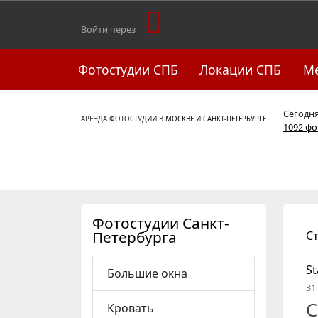
Войти через
Фотостудии СПБ
Локации СПБ
М
Сегодн
АРЕНДА ФОТОСТУДИИ В
МОСКВЕ
И
САНКТ-ПЕТЕРБУРГЕ
1092 ф
Фотостудии Санкт-
Петербурга
С
St
Большие окна
31
С
Кровать