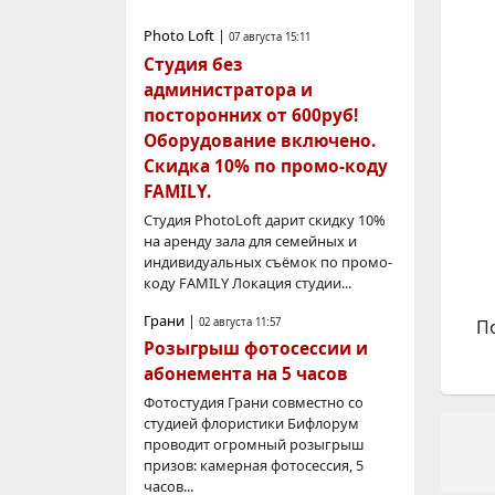
Photo Loft
|
07 августа 15:11
Студия без
администратора и
посторонних от 600руб!
Оборудование включено.
Скидка 10% по промо-коду
FAMILY.
Студия PhotoLoft дарит скидку 10%
на аренду зала для семейных и
индивидуальных съёмок по промо-
коду FAMILY Локация студии...
Грани
|
02 августа 11:57
П
Розыгрыш фотосессии и
абонемента на 5 часов
Фотостудия Грани совместно со
студией флористики Бифлорум
проводит огромный розыгрыш
призов: камерная фотосессия, 5
часов...