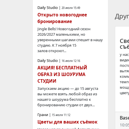
Daily Studio
|
20 июля 15:49
Дру
Открыто новогоднее
бронирование
Jingle Bells! Новогодний сезон
2026/2027 маленькими, но
Све
уверенными шагами спешит в нашу
студию. К 7 ноября 15
съё
залов откроют...
у на
виде
Daily Studio
|
16 июля 12:16
пост
АКЦИЯ! БЕСПЛАТНЫЙ
вытя
ОБРАЗ ИЗ ШОУРУМА
комм
СТУДИИ
темпе
мощн
Запускаем акцию — до 15 августа
цвету 
вы можете взять любой образ из
нашего шоурума бесплатно к
бронированию студии от двух...
Грани
|
15 июля 11:12
Bas
Цветы для ваших съёмок
10:0