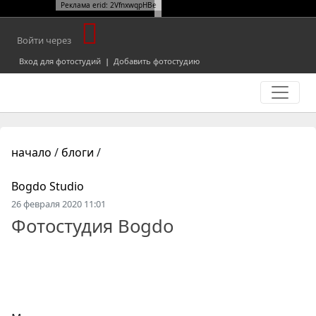
Реклама erid: 2VfnxwqpHBe
Войти через
Вход для фотостудий
|
Добавить фотостудию
начало
/
блоги
/
Bogdo Studio
26 февраля 2020 11:01
Фотостудия Bogdo