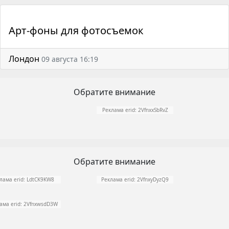
Арт-фоны для фотосъемок
Лондон
09 августа 16:19
Обратите внимание
Реклама erid: 2VfnxxSbRvZ
Обратите внимание
лама erid: LdtCK9KW8
Реклама erid: 2VfnxyDyzQ9
ама erid: 2VfnxwsdD3W