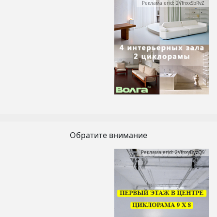
Реклама erid: 2VfnxxSbRvZ
Обратите внимание
Реклама erid: 2VfnxyDyzQ9