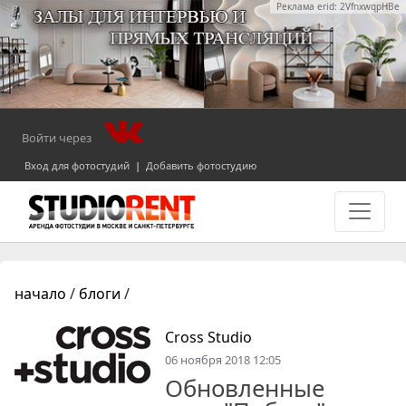
Реклама erid: 2VfnxwqpHBe
Войти через
Вход для фотостудий
|
Добавить фотостудию
начало
/
блоги
/
Cross Studio
06 ноября 2018 12:05
Обновленные