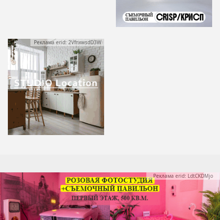
Реклама erid: 2VfnxwsdD3W
Реклама erid: LdtCKDMjo