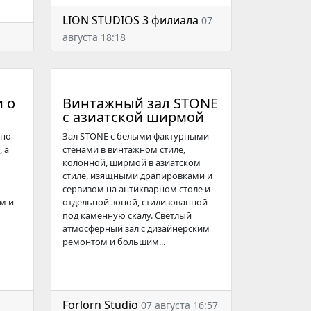
LION STUDIOS 3 филиала
07
августа 18:18
 о
Винтажный зал STONE
с азиатской ширмой
ано
Зал STONE с белыми фактурными
, а
стенами в винтажном стиле,
колонной, ширмой в азиатском
стиле, изящными драпировками и
сервизом на антикварном столе и
м и
отдельной зоной, стилизованной
под каменную скалу. Светлый
атмосферный зал с дизайнерским
ремонтом и большим...
Forlorn Studio
07 августа 16:57