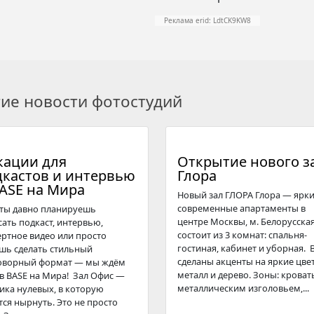
Реклама erid: LdtCK9KW8
гие новости фотостудий
кации для
Открытие нового з
дкастов и интервью
Глора
BASE на Мира
Новый зал ГЛОРА Глора — ярки
современные апартаменты в
 ты давно планируешь
центре Москвы, м. Белорусская
сать подкаст, интервью,
состоит из 3 комнат: спальня-
ертное видео или просто
гостиная, кабинет и уборная. В
шь сделать стильный
сделаны акценты на яркие цвет
оворный формат — мы ждём
металл и дерево. Зоны: кровать
 в BASE на Мира! Зал Офис —
металлическим изголовьем,...
тика нулевых, в которую
тся нырнуть. Это не просто