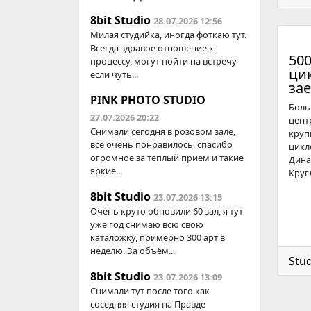
8bit Studio
28.07.2026 12:56
Милая студийка, иногда фоткаю тут.
Всегда здравое отношение к
500
процессу, могут пойти на встречу
ци
если чуть...
за
PINK PHOTO STUDIO
Боль
27.07.2026 20:22
цент
Снимали сегодня в розовом зале,
круп
все очень понравилось, спасибо
цикл
огромное за теплый прием и такие
Дина
яркие...
Кругл
8bit Studio
23.07.2026 13:15
Очень круто обновили 60 зал, я тут
уже год снимаю всю свою
каталожку, примерно 300 арт в
неделю. За объём...
Stud
8bit Studio
23.07.2026 13:09
Снимали тут после того как
соседняя студия на Правде