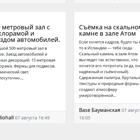
 метровый зал с
Съёмка на скально
клорамой и
камне в зале Атом
ездом автомобилей.
Если хочется кадров, будто ты 
то в Исландии — тебе сюда.
шой 500 метровый зал в
Скальный камень в зале Атом
ре. Заезд автомобилей и
выглядит так естественно, что
ных декораций. 15 метровая
хочется его потрогать (и да, он
орама. Фермы для подвесов.
надёжный и съёмочный).
мический свет.
Сдержанная палитра, бруталь
осуточно....
текстуры и природные формы
создают атмосферу
умиротворённой...
Base Бауманская
07 авгус
iohall
07 августа 16:49
16:05