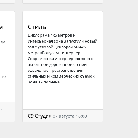
м
Стиль
Циклорама 4х5 метров и
интерьерная зона Запустили новый
где-
зал с угловой циклорамой 4х5
метровБонусом - интерьер
Современная интерьерная зона с
акцентной деревянной стеной —
идеальное пространство для
стильных и коммерческих съёмок.
ные
Зона выполнена...
та
С9 Студия
07 августа 16:00