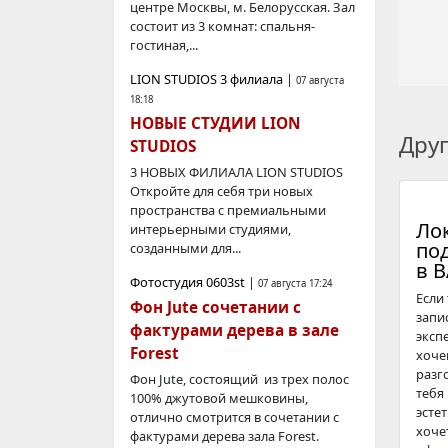
центре Москвы, м. Белорусская. Зал
состоит из 3 комнат: спальня-
гостиная,...
LION STUDIOS 3 филиала
|
07 августа
18:18
НОВЫЕ СТУДИИ LION
Дру
STUDIOS
3 НОВЫХ ФИЛИАЛА LION STUDIOS
Откройте для себя три новых
пространства с премиальными
Ло
интерьерными студиями,
по
созданными для...
в 
Фотостудия 0603st
|
07 августа 17:24
Если
Фон Jute сочетании с
запи
фактурами дерева в зале
эксп
Forest
хоче
разг
Фон Jute, состоящий из трех полос
тебя
100% джутовой мешковины,
эсте
отлично смотрится в сочетании с
хоче
фактурами дерева зала Forest.