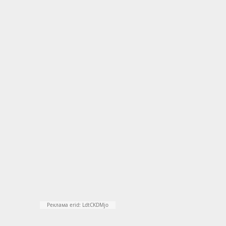
Реклама erid: LdtCKDMjo