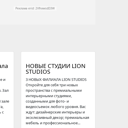
Реклама erid: 2VfnxwsdD3W
ала
НОВЫЕ СТУДИИ LION
STUDIOS
е и
3 НОВЫХ ФИЛИАЛА LION STUDIOS
Откройте для себя три новых
. Зал
пространства с премиальными
интерьерными студиями,
 зале
созданными для фото- и
а,
видеосъемок любого уровня. Вас
 с
ждут: дизайнерские интерьеры и
эксклюзивный декор; премиальная
мебель и профессиональное...