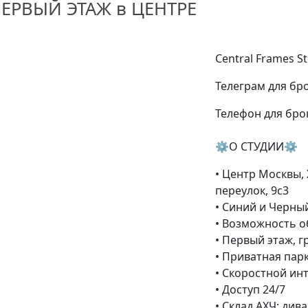
ЕРВЫЙ ЭТАЖ в ЦЕНТРЕ
Central Frames S
Телегрaм для бро
Телефон для брон
⚙️О СТУДИИ⚙️
• Центр Москвы,
переулок, 9с3
• Синий и Черный
• Возможность о
• Первый этаж, г
• Приватная пар
• Скоростной ин
• Доступ 24/7
• Склад AXЧ: див