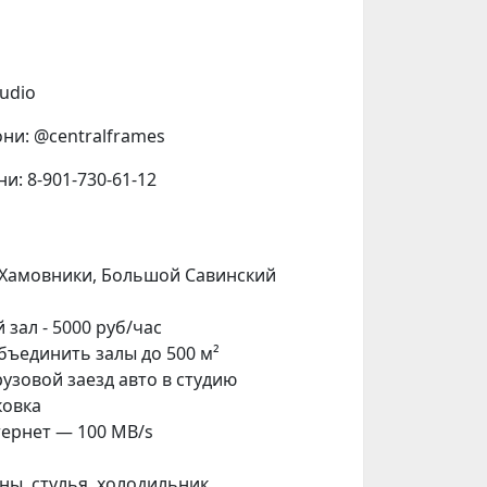
tudio
ни: @centralframes
и: 8-901-730-61-12
 Хамовники, Большой Савинский
 зал - 5000 руб/час
бъединить залы до 500 м²
рузовой заезд авто в студию
ковка
тернет — 100 MB/s
аны, стулья, холодильник,