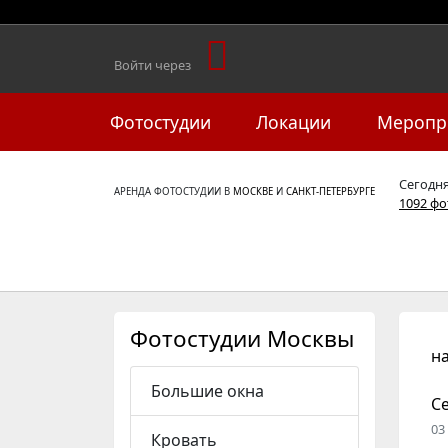
Войти через
Фотостудии
Локации
Меропр
Сегодн
АРЕНДА ФОТОСТУДИИ В
МОСКВЕ
И
САНКТ-ПЕТЕРБУРГЕ
1092 ф
Фотостудии Москвы
н
Большие окна
Ce
03
Кровать