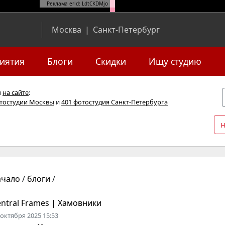
Реклама erid: LdtCKDMjo
Москва
|
Санкт-Петербург
иятия
Блоги
Скидки
Ищу студию
я
на сайте
:
отостудии Москвы
и
401 фотостудия Санкт-Петербурга
ачало
/
блоги
/
ntral Frames | Хамовники
 октября 2025 15:53