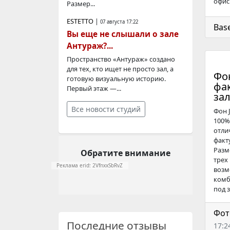
офис.
Размер...
ESTETTO
|
07 августа 17:22
Bas
Вы еще не слышали о зале
Антураж?...
Пространство «Антураж» создано
для тех, кто ищет не просто зал, а
Фон
готовую визуальную историю.
фа
Первый этаж —...
зал
Все новости студий
Фон 
100%
отли
факт
Разм
Обратите внимание
трех
Реклама erid: 2VfnxxSbRvZ
возм
комб
под з
Фот
Последние отзывы
17:2