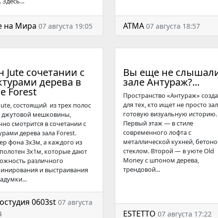
 Здесь...
e на Мира
АТМА
07 августа 19:05
07 августа 18:57
 Jute сочетании с
Вы еще не слышали
ктурами дерева в
зале Антураж?...
е Forest
Пространство «Антураж» созд
для тех, кто ищет не просто зал
Jute, состоящий из трех полос
готовую визуальную историю.
 джутовой мешковины,
Первый этаж — в стиле
чно смотрится в сочетании с
современного лофта с
урами дерева зала Forest.
металлической кухней, бетоно
ер фона 3х3м, а каждого из
стеклом. Второй — в уюте Old
 полотен 3х1м, которые дают
Money с шпоном дерева,
ожность различного
трендовой...
инирования и выстраивания
адумки...
остудия 0603st
07 августа
ESTETTO
4
07 августа 17:22