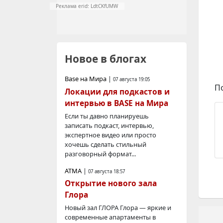
Реклама erid: LdtCKfUMW
Новое в блогах
Base на Мира
|
07 августа 19:05
П
Локации для подкастов и
интервью в BASE на Мира
Если ты давно планируешь
записать подкаст, интервью,
экспертное видео или просто
хочешь сделать стильный
разговорный формат...
АТМА
|
07 августа 18:57
Открытие нового зала
Глора
Новый зал ГЛОРА Глора — яркие и
современные апартаменты в