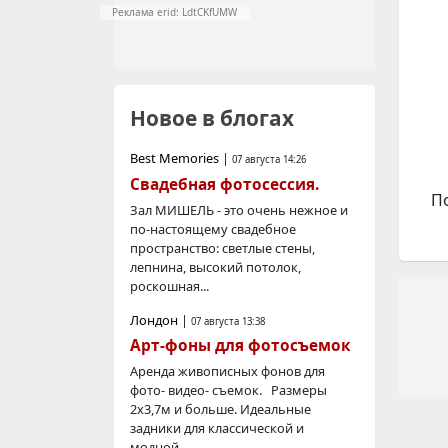
Реклама erid: LdtCKfUMW
Новое в блогах
Best Memories
|
07 августа 14:26
Свадебная фотосессия.
П
Зал МИШЕЛЬ - это очень нежное и
по-настоящему свадебное
пространство: светлые стены,
лепнина, высокий потолок,
роскошная...
Лондон
|
07 августа 13:38
Арт-фоны для фотосъемок
Аренда живописных фонов для
фото- видео- съемок. Размеры
2х3,7м и больше. Идеальные
задники для классической и
модной...