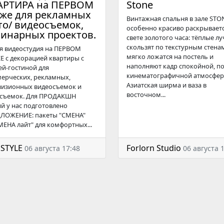
АРТИРА на ПЕРВОМ
Stone
аже для рекламных
Винтажная спальня в зале STO
то/ видеосъемок,
особенно красиво раскрываетс
линарных проектов.
свете золотого часа: тёплые лу
скользят по текстурным стена
я видеостудия на ПЕРВОМ
мягко ложатся на постель и
Е с декорацией квартиры с
наполняют кадр спокойной, п
ей-гостиной для
кинематографичной атмосфер
ерческих, рекламных,
Азиатская ширма и ваза в
визионных видеосъемок и
восточном...
съемок. Для ПРОДАКШН
ий у нас подготовлено
ЛОЖЕНИЕ: пакеты "СМЕНА"
МЕНА лайт" для комфортных...
STYLE
Forlorn Studio
06 августа 17:48
06 августа 