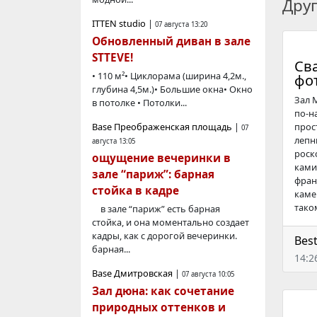
Дру
ITTEN studio
|
07 августа 13:20
Обновленный диван в зале
STTEVE!
Св
• 110 м²• Циклорама (ширина 4,2м.,
фо
глубина 4,5м.)• Большие окна• Окно
Зал 
в потолке • Потолки...
по-н
Base Преображенская площадь
|
прос
07
лепн
августа 13:05
роск
ощущение вечеринки в
ками
зале “париж”: барная
фран
стойка в кадре
каме
тако
в зале “париж” есть барная
стойка, и она моментально создает
кадры, как с дорогой вечеринки.
Bes
барная...
14:2
Base Дмитровская
|
07 августа 10:05
Зал дюна: как сочетание
природных оттенков и