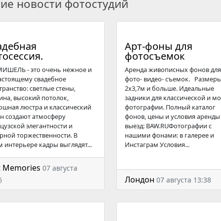
гие новости фотостудий
адебная
Арт-фоны для
тосессия.
фотосъемок
МИШЕЛЬ - это очень нежное и
Аренда живописных фонов для
астоящему свадебное
фото- видео- съемок. Размер
транство: светлые стены,
2х3,7м и больше. Идеальные
ина, высокий потолок,
задники для классической и м
ошная люстра и классический
фотографии. Полный каталог
н создают атмосферу
фонов, цены и условия аренды
цузской элегантности и
выезд: BAW.RUФотографии с
рной торжественности. В
нашими фонами: в галерее и
м интерьере кадры выглядят...
Инстаграм Условия...
t Memories
07 августа
Лондон
6
07 августа 13:38