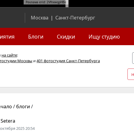
Реклама erid: 2VfnxwqpHBe
Москва
|
Санкт-Петербург
иятия
Блоги
Скидки
Ищу студию
я
на сайте
:
отостудии Москвы
и
401 фотостудия Санкт-Петербурга
ачало
/
блоги
/
 Setera
 октября 2025 20:54