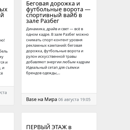
Беговая дорожка и
ных
футбольные ворота —
ой
спортивный вайб в
зале Разбег
Динамика, драйв и свет — всё в
одном кадре. В зале Разбег можно
снимать спорт-контент уровня
ею!
рекламных кампаний: беговая
дорожка, футбольные ворота и
бель
рулон искусственной травы
му
добавляют энергии любым кадрам
ся и
Идеальный сетап для съёмки
, и
брендов одежды,...
сё
уста
Base на Мира
06 августа 19:05
ПЕРВЫЙ ЭТАЖ в