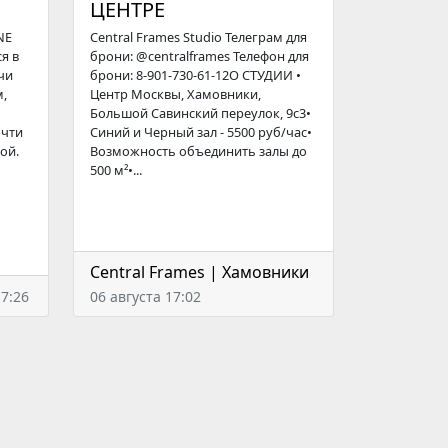
ЦЕНТРЕ
NE
Central Frames Studio Телегрaм для
я в
брони: @centralframes Телефон для
чи
брони: 8-901-730-61-12О СТУДИИ •
м,
Центр Москвы, Хамовники,
Большой Савинский переулок, 9с3•
очти
Синий и Черный зал - 5500 руб/час•
ой.
Возможность объединить залы до
500 м²•...
Central Frames | Хамовники
17:26
06 августа 17:02