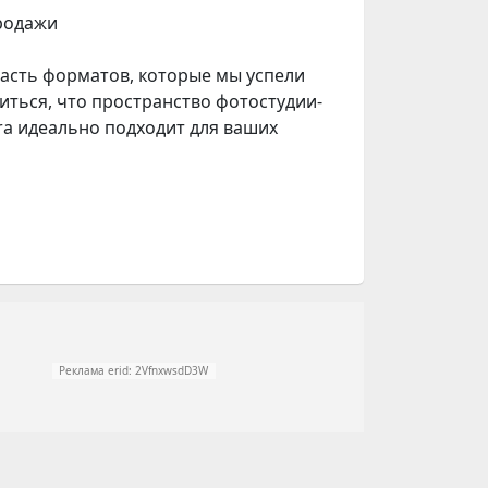
родажи
часть форматов, которые мы успели
иться, что пространство фотостудии-
era идеально подходит для ваших
Реклама erid: 2VfnxwsdD3W