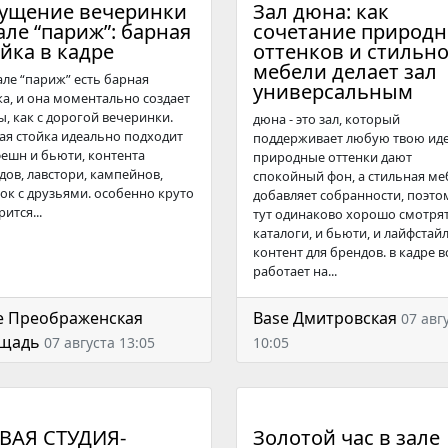
ущение вечеринки
Зал дюна: как
але “париж”: барная
сочетание природ
йка в кадре
оттенков и стильн
мебели делает зал
ле “париж” есть барная
универсальным
ка, и она моментально создает
ы, как с дорогой вечеринки.
дюна - это зал, который
ая стойка идеально подходит
поддерживает любую твою ид
фешн и бьюти, контента
природные оттенки дают
дов, лавстори, кампейнов,
спокойный фон, а стильная ме
ок с друзьями. особенно круто
добавляет собранности, поэто
ится...
тут одинаково хорошо смотрят
каталоги, и бьюти, и лайфстайл
контент для брендов. в кадре в
работает на...
e Преображенская
Base Дмитровская
07 авг
щадь
07 августа 13:05
10:05
ВАЯ СТУДИЯ-
Золотой час в зале