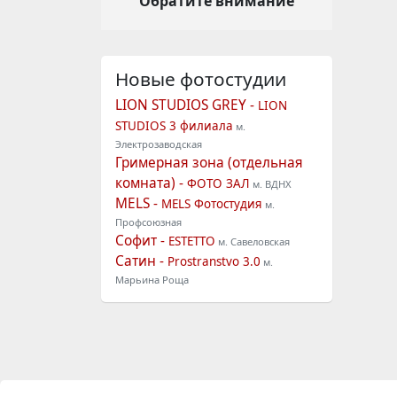
Обратите внимание
Новые фотостудии
LION STUDIOS GREY -
LION
STUDIOS 3 филиала
м.
Электрозаводская
Гримерная зона (отдельная
комната) -
ФОТО ЗАЛ
м. ВДНХ
MELS -
MELS Фотостудия
м.
Профсоюзная
Софит -
ESTETTO
м. Савеловская
Сатин -
Prostranstvo 3.0
м.
Марьина Роща