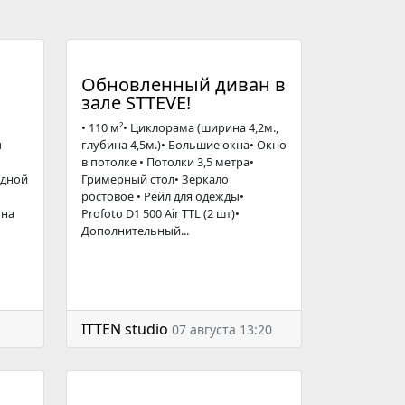
Обновленный диван в
зале STTEVE!
• 110 м²• Циклорама (ширина 4,2м.,
ы
глубина 4,5м.)• Большие окна• Окно
в потолке • Потолки 3,5 метра•
одной
Гримерный стол• Зеркало
ростовое • Рейл для одежды•
 на
Profoto D1 500 Air TTL (2 шт)•
Дополнительный...
ITTEN studio
07 августа 13:20