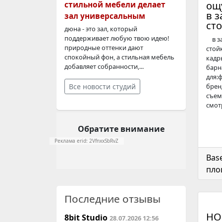
ощ
стильной мебели делает
в з
зал универсальным
сто
дюна - это зал, который
поддерживает любую твою идею!
в за
природные оттенки дают
стой
спокойный фон, а стильная мебель
кадр
добавляет собранности,...
барн
для:
Все новости студий
брен
съем
смотр
Обратите внимание
Реклама erid: 2VfnxxSbRvZ
Bas
пло
Последние отзывы
НО
8bit Studio
28.07.2026 12:56