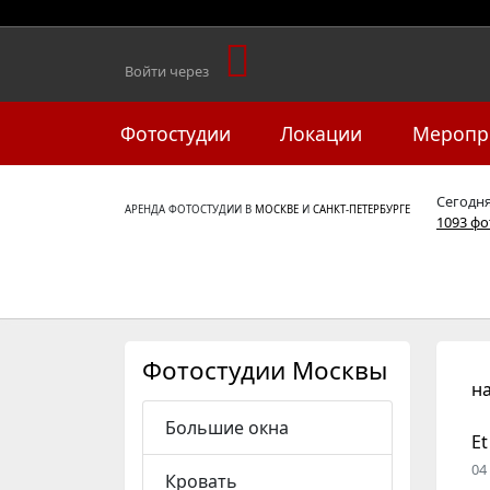
Войти через
Фотостудии
Локации
Меропр
Сегодн
АРЕНДА ФОТОСТУДИИ В
МОСКВЕ
И
САНКТ-ПЕТЕРБУРГЕ
1093 ф
Фотостудии Москвы
н
Большие окна
Et
04
Кровать