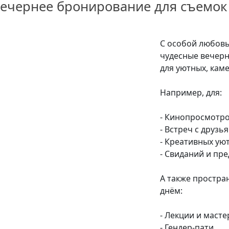
ечернее бронирование для съемок
С особой любов
чудесные вечерн
для уютных, кам
Например, для:
- Кинопросмотр
- Встреч с друз
- Креативных ую
- Свиданий и пр
А также простра
днём:
- Лекции и маст
- Гендер-пати