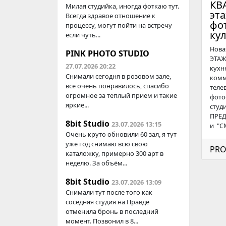
КВ
Милая студийка, иногда фоткаю тут.
эт
Всегда здравое отношение к
фо
процессу, могут пойти на встречу
ку
если чуть...
Нова
PINK PHOTO STUDIO
ЭТАЖ
27.07.2026 20:22
кухн
Снимали сегодня в розовом зале,
комм
все очень понравилось, спасибо
теле
огромное за теплый прием и такие
фото
яркие...
студ
ПРЕД
8bit Studio
23.07.2026 13:15
и "С
Очень круто обновили 60 зал, я тут
уже год снимаю всю свою
PRO
каталожку, примерно 300 арт в
неделю. За объём...
8bit Studio
23.07.2026 13:09
Снимали тут после того как
соседняя студия на Правде
отменила бронь в последний
момент. Позвонил в 8...