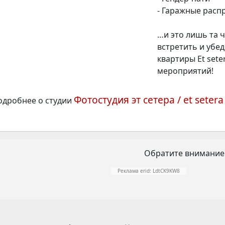
- Гаражные расп
…и это лишь та 
встретить и убед
квартиры Et set
мероприятий!
Фотостудия эт сетера / et setera
одробнее о студии
Обратите внимание
Реклама erid: LdtCK9KW8