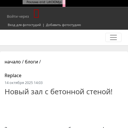
Реклама erid: LdtCKDMjo
Войти через
Вход для фотостудий
|
Добавить фотостудию
начало
/
блоги
/
Replace
14 октября 2025 14:03
Новый зал с бетонной стеной!