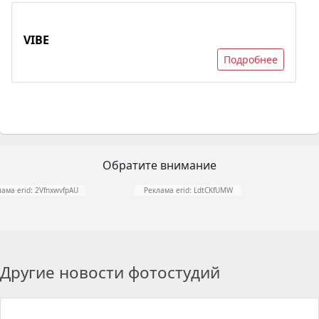
VIBE
Подробнее
Обратите внимание
ама erid: 2VfnxwvfpAU
Реклама erid: LdtCKfUMW
Другие новости фотостудий