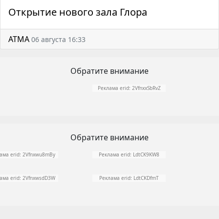
Открытие нового зала Глора
АТМА
06 августа 16:33
Обратите внимание
Реклама erid: 2VfnxxSbRvZ
Обратите внимание
ама erid: 2Vfnxwu8mBy
Реклама erid: LdtCK9KW8
ама erid: 2VfnxwsdD3W
Реклама erid: LdtCKDfmT