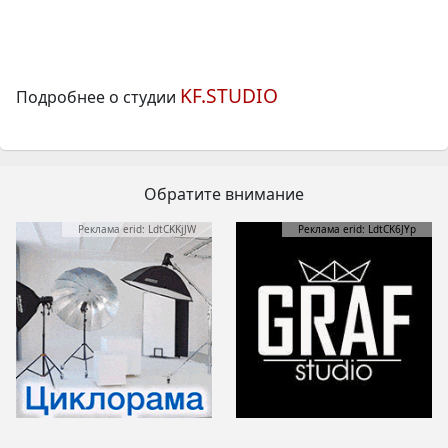
KF.STUDIO
Подробнее о студии
Обратите внимание
Реклама erid: LdtCKKjJW
Реклама erid: LdtCK6JYp