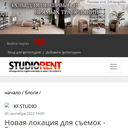
Реклама erid: 2VfnxwqpHBe
Войти через
Вход для фотостудий
|
Добавить фотостудию
начало
/
блоги
/
KF.STUDIO
05 сентября 2022 19:05
Новая локация для съемок -