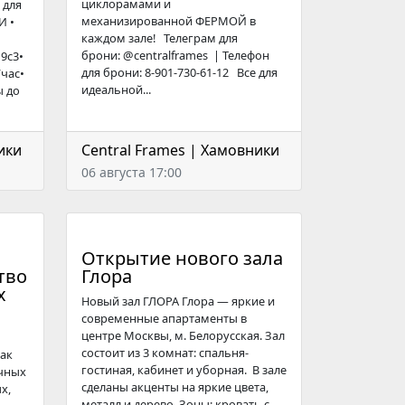
циклорамами и
 для
механизированной ФЕРМОЙ в
И •
каждом зале! Телеграм для
брони: @centralframes | Телефон
9с3•
для брони: 8-901-730-61-12 Все для
/час•
идеальной...
ы до
ики
Central Frames | Хамовники
06 августа 17:00
Открытие нового зала
тво
Глора
х
Новый зал ГЛОРА Глора — яркие и
современные апартаменты в
центре Москвы, м. Белорусская. Зал
состоит из 3 комнат: спальня-
ак
гостиная, кабинет и уборная. В зале
чных
сделаны акценты на яркие цвета,
х,
металл и дерево. Зоны: кровать с