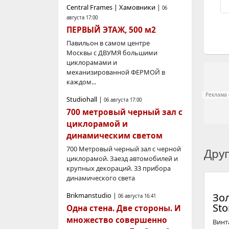
Central Frames | Хамовники
|
06
августа 17:00
ПЕРВЫЙ ЭТАЖ, 500 м2
Павильон в самом центре
Москвы с ДВУМЯ большими
циклорамами и
механизированной ФЕРМОЙ в
каждом...
Реклама 
Studiohall
|
06 августа 17:00
700 метровый черный зал с
циклорамой и
динамическим светом
700 Метровый черный зал с черной
Дру
циклорамой. Заезд автомобилей и
крупных декораций. 33 прибора
динамического света
Brikmanstudio
|
Зол
06 августа 16:41
Sto
Одна стена. Две стороны. И
множество совершенно
Винт