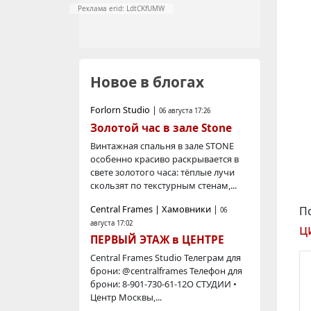
Реклама erid: LdtCKfUMW
Новое в блогах
Forlorn Studio
|
06 августа 17:26
Золотой час в зале Stone
Винтажная спальня в зале STONE
особенно красиво раскрывается в
свете золотого часа: тёплые лучи
скользят по текстурным стенам,...
Central Frames | Хамовники
|
П
06
августа 17:02
ц
ПЕРВЫЙ ЭТАЖ в ЦЕНТРЕ
Central Frames Studio Телегрaм для
брони: @centralframes Телефон для
брони: 8-901-730-61-12О СТУДИИ •
Центр Москвы,...