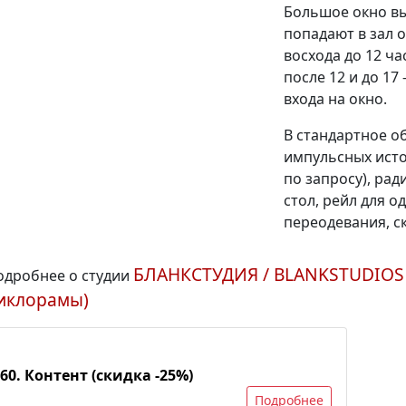
Большое окно вы
попадают в зал о
восхода до 12 ча
после 12 и до 17 
входа на окно.
В стандартное о
импульсных источ
по запросу), ра
стол, рейл для о
переодевания, ск
БЛАНКСТУДИЯ / BLANKSTUDIOS 
одробнее о студии
иклорамы)
60. Контент (скидка -25%)
Подробнее