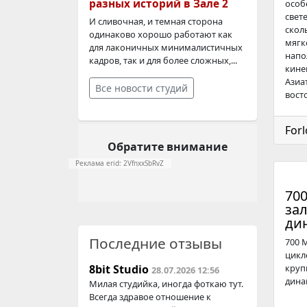
разных историй в Зале 2
особ
свет
И сливочная, и темная сторона
скол
одинаково хорошо работают как
мягк
для лаконичных минималистичных
напо
кадров, так и для более сложных,...
кине
Азиа
Все новости студий
вост
Forl
Обратите внимание
Реклама erid: 2VfnxxSbRvZ
70
за
ди
Последние отзывы
700 
цикл
8bit Studio
круп
28.07.2026 12:56
динам
Милая студийка, иногда фоткаю тут.
Всегда здравое отношение к