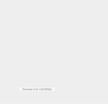
Реклама erid: LdtCKDMjo