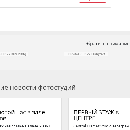
Обратите внимание
erid: 2Vfnxwu8mBy
Реклама erid: 2VfnxyDyzQ9
гие новости фотостудий
отой час в зале
ПЕРВЫЙ ЭТАЖ в
ne
ЦЕНТРЕ
ажная спальня в зале STONE
Central Frames Studio Телегрaм