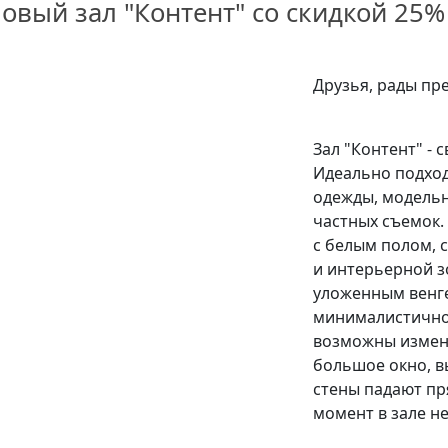
овый зал "Контент" со скидкой 25%
Друзья, рады пр
Зал "Контент" - 
Идеально подход
одежды, модельны
частных съемок. 
с белым полом,
и интерьерной з
уложенным венге
минималистичном
возможны измене
большое окно, вы
стены падают пр
момент в зале не