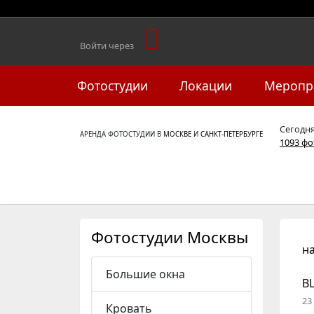
Войти через
Фотостудии
Локации
Меропр
Сегодн
АРЕНДА ФОТОСТУДИИ В
МОСКВЕ
И
САНКТ-ПЕТЕРБУРГЕ
1093 ф
Фотостудии Москвы
н
Большие окна
B
23
Кровать