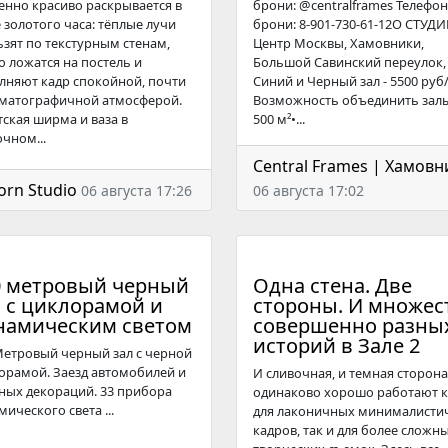
енно красиво раскрывается в
брони: @centralframes Телефон
е золотого часа: тёплые лучи
брони: 8-901-730-61-12О СТУДИ
ьзят по текстурным стенам,
Центр Москвы, Хамовники,
о ложатся на постель и
Большой Савинский переулок, 
лняют кадр спокойной, почти
Синий и Черный зал - 5500 руб
матографичной атмосферой.
Возможность объединить зал
тская ширма и ваза в
500 м²•...
очном...
Central Frames | Хамовн
orn Studio
06 августа 17:26
06 августа 17:02
0 метровый черный
Одна стена. Две
л с циклорамой и
стороны. И множес
намическим светом
совершенно разны
историй в Зале 2
Метровый черный зал с черной
орамой. Заезд автомобилей и
И сливочная, и темная сторона
ных декораций. 33 прибора
одинаково хорошо работают к
ического света ...
для лаконичных минималисти
кадров, так и для более сложны