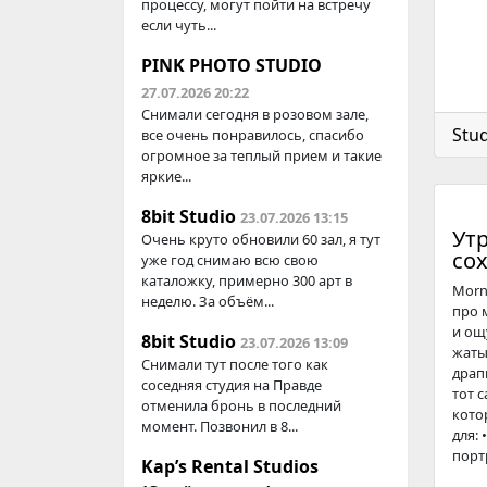
процессу, могут пойти на встречу
если чуть...
PINK PHOTO STUDIO
27.07.2026 20:22
Снимали сегодня в розовом зале,
Stud
все очень понравилось, спасибо
огромное за теплый прием и такие
яркие...
8bit Studio
23.07.2026 13:15
Утр
Очень круто обновили 60 зал, я тут
со
уже год снимаю всю свою
каталожку, примерно 300 арт в
Morn
неделю. За объём...
про 
и ощ
8bit Studio
23.07.2026 13:09
жаты
Снимали тут после того как
драп
соседняя студия на Правде
тот с
отменила бронь в последний
кото
момент. Позвонил в 8...
для:
портр
Kap’s Rental Studios