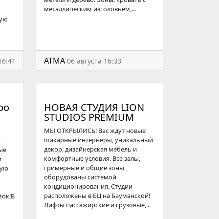
металлическим изголовьем,...
шую
АТМА
16:41
06 августа 16:33
ро
НОВАЯ СТУДИЯ LION
STUDIOS PREMIUM
МЫ ОТКРЫЛИСЬ! Вас ждут новые
шикарные интерьеры, уникальный
н
декор, дизайнерская мебель и
ые
комфортные условия. Все залы,
и
гримерные и общие зоны
кую
оборудованы системой
кондиционирования. Студии
расположены в БЦ на Бауманской!
мок!В
Лифты пассажирские и грузовые,...