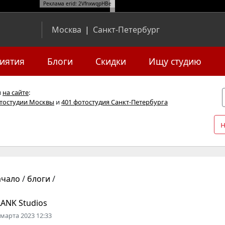
Реклама erid: 2VfnxwqpHBe
Москва
|
Санкт-Петербург
иятия
Блоги
Скидки
Ищу студию
я
на сайте
:
отостудии Москвы
и
401 фотостудия Санкт-Петербурга
ачало
/
блоги
/
LANK Studios
 марта 2023 12:33