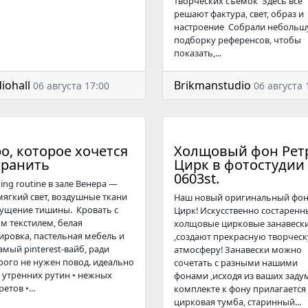
творческих съемок Здесь все
решают фактура, свет, образ и
настроение Собрали неболь
подборку референсов, чтобы
показать,...
iohall
Brikmanstudio
06 августа 17:00
06 августа 
о, которое хочется
Холщовый фон Рет
хранить
Цирк в фотостудии
0603st.
ing routine в зале Венера —
мягкий свет, воздушные ткани
Наш новый оригинальный фо
ущение тишины. Кровать с
Цирк! Искусственно состаренн
м текстилем, белая
холщовые цирковые занавеск
ировка, пастельная мебель и
,создают прекрасную творчес
амый pinterest-вайб, ради
атмосферу! Занавески можно
рого не нужен повод. идеально
сочетать с разными нашими
 • утренних рутин • нежных
фонами ,исходя из ваших заду
етов •...
комплекте к фону прилагается
цирковая тумба, старинный...