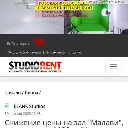
Реклама erid: LdtCKDMjo
Войти через
Вход для фотостудий
|
Добавить фотостудию
начало
/
блоги
/
BLANK Studios
30 января 2023 12:03
Снижение цены на зал "Малави",