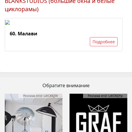
BLANKSTUDIOS (большие окна и белые
циклорамы)
60. Малави
Подробнее
Обратите внимание
Реклама erid: LdtCKKjJW
Реклама erid: LdtCK6JYp