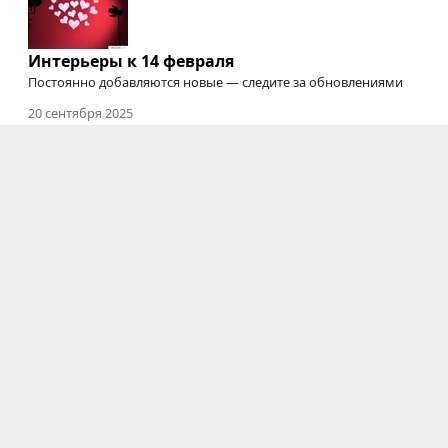
Интерьеры к 14 февраля
Постоянно добавляются новые — следите за обновлениями
20 сентября 2025
Где снимать подкасты
Студии для съемки подкастов, интервью, вебинаров,
онлайн-курсов
и трансляций
03 июня 2025
Электрозавод закрыт
Мы будем скучать :'(
Фотостудии
|
Новости
|
Блоги
|
Информация
Новосибирск
|
Казань
|
Екатеринбург
|
Нижний
Новгород
|
Челябинск
|
Самара
|
Красноярск
|