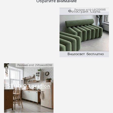
Обратите внимание
Реклама erid: LdtCK9KW8
Реклама erid: 2VfnxwsdD3W