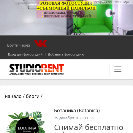
Реклама erid: LdtCKDMjo
Войти через
Вход для фотостудий
|
Добавить фотостудию
начало
/
блоги
/
Ботаника (Botanica)
29 декабря 2023 11:35
Снимай бесплатно