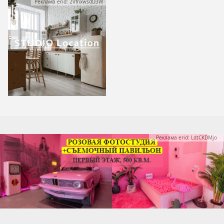
Реклама erid: 2VfnxwsdD3W
Реклама erid: LdtCKDMjo