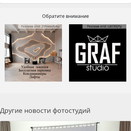
Обратите внимание
Реклама erid: 2VfnxwvfpAU
Реклама erid: LdtCK6JYp
Другие новости фотостудий