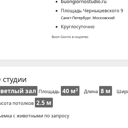
buongiornostudio.ru
Площадь Чернышевского 9
Санкт-Петербург
,
Московский
Круглосуточно
Buon Giorno в соцсетях:
 студии
Светлый зал
40 м
8 м
2
Площадь
Длина
Шир
2.5 м
ысота потолков
ъемка с животными по запросу