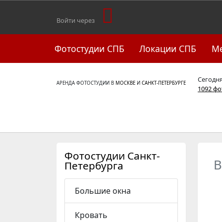
Войти через
Фотостудии СПБ
Локации СПБ
М
Сегодн
АРЕНДА ФОТОСТУДИИ В
МОСКВЕ
И
САНКТ-ПЕТЕРБУРГЕ
1092 ф
Фотостудии Санкт-
B
Петербурга
Большие окна
Кровать