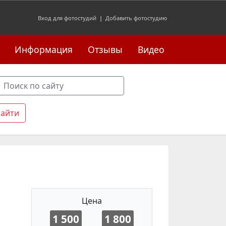
Вход для фотостудий
|
Добавить фотостудию
Информация
Отзывы
Видео
Цена
1 500
1 800