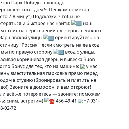
етро Парк Победы, площадь
ернышевского, дом 9. Пешком от метро
его 7-8 минут) Подсказки, чтобы не
отеряться и быстрее нас найти:
наш
ом стоит на пересечении пл. Чернышевского
 Варшавской улицы
ориентируйтесь на
стиницу "Россия", если смотреть на ее вход
 мы по правую сторону
вход с улицы,
расивая коричневая дверь и вывеска Buon
orno Бонус для тех, кто на машине:
у нас
чень вместительная парковка прямо перед
ходом в студию (бронировать и платить не
до!) Звоните в домофон, и вам откроют!
сли всё же потеряетесь — звоните: поможем,
бъясним, встретим)
456-49-41
+7-931-
8-02-72