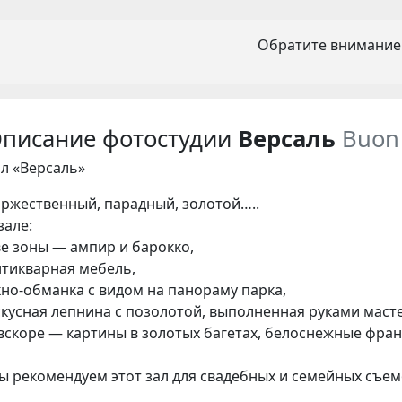
Обратите внимание
писание фотостудии
Версаль
Buon
ал «Версаль»
оржественный, парадный, золотой…..
зале:
ве зоны — ампир и барокко,
нтикварная
мебель,
кно-обманка с видом на панораму парка,
скусная лепнина с позолотой, выполненная руками маст
 вскоре — картины в золотых багетах, белоснежные фран
ы рекомендуем этот зал для свадебных и семейных съем