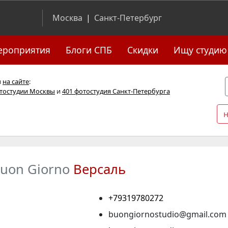
Москва
|
Санкт-Петербург
ероприятия
Блоги СПБ
Скидки
Ищу студию
я
на сайте
:
отостудии Москвы
и
401 фотостудия Санкт-Петербурга
uon Giorno
Версаль
+79319780272
buongiornostudio@gmail.com