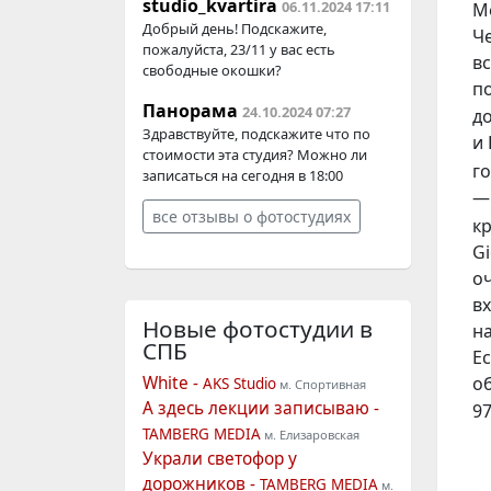
studio_kvartira
06.11.2024 17:11
М
Добрый день! Подскажите,
Ч
пожалуйста, 23/11 у вас есть
вс
свободные окошки?
п
Панорама
24.10.2024 07:27
д
Здравствуйте, подскажите что по
и
стоимости эта студия? Можно ли
го
записаться на сегодня в 18:00
—
все отзывы о фотостудиях
к
Gi
о
в
Новые фотостудии
в
на
СПБ
Е
о
White -
AKS Studio
м. Спортивная
А здесь лекции записываю -
97
TAMBERG MEDIA
м. Елизаровская
Украли светофор у
дорожников -
TAMBERG MEDIA
м.