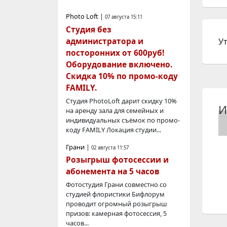
Photo Loft
|
07 августа 15:11
Студия без
У
администратора и
посторонних от 600руб!
Оборудование включено.
Скидка 10% по промо-коду
FAMILY.
Студия PhotoLoft дарит скидку 10%
И
на аренду зала для семейных и
индивидуальных съёмок по промо-
коду FAMILY Локация студии...
Грани
|
02 августа 11:57
Розыгрыш фотосессии и
абонемента на 5 часов
Фотостудия Грани совместно со
студией флористики Бифлорум
проводит огромный розыгрыш
призов: камерная фотосессия, 5
часов...