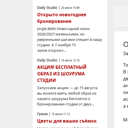
Daily Studio
|
20 июля 15:49
Открыто новогоднее
бронирование
Jingle Bells! Новогодний сезон
2026/2027 маленькими, но
уверенными шагами спешит в нашу
О
студию. К 7 ноября 15
залов откроют...
З
Daily Studio
|
16 июля 12:16
Т
АКЦИЯ! БЕСПЛАТНЫЙ
В 
ОБРАЗ ИЗ ШОУРУМА
д
СТУДИИ
а
Запускаем акцию — до 15 августа
о
вы можете взять любой образ из
и
нашего шоурума бесплатно к
бронированию студии от двух...
а
Грани
|
15 июля 11:12
М
Цветы для ваших съёмок