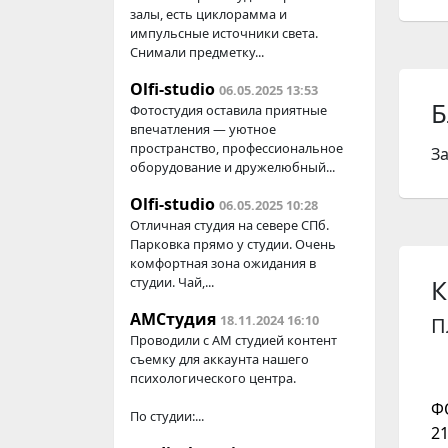
залы, есть циклорамма и
импульсные источники света.
Снимали предметку...
Olfi-studio
06.05.2025 13:53
Б
Фотостудия оставила приятные
впечатления — уютное
пространство, профессиональное
З
оборудование и дружелюбный...
Olfi-studio
06.05.2025 10:28
Отличная студия на севере СПб.
Парковка прямо у студии. Очень
комфортная зона ожидания в
К
студии. Чай,...
АМСтудия
18.11.2024 16:10
П
Проводили с AM студией контент
съемку для аккаунта нашего
психологического центра.
Ф
По студии:...
21