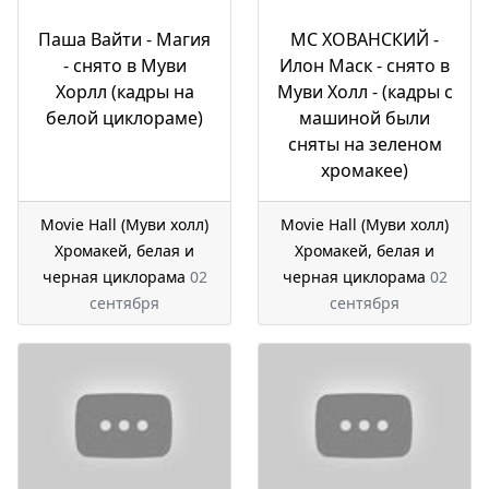
Паша Вайти - Магия
МС ХОВАНСКИЙ -
- снято в Муви
Илон Маск - снято в
Хорлл (кадры на
Муви Холл - (кадры с
белой циклораме)
машиной были
сняты на зеленом
хромакее)
Movie Hall (Муви холл)
Movie Hall (Муви холл)
Хромакей, белая и
Хромакей, белая и
черная циклорама
02
черная циклорама
02
сентября
сентября