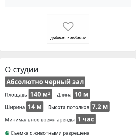
Добавить в любимые
О студии
Абсолютно черный зал
140 м
10 м
2
Площадь
Длина
14 м
7.2 м
Ширина
Высота потолков
1 час
Минимальное время аренды
Съемка с животными разрешена