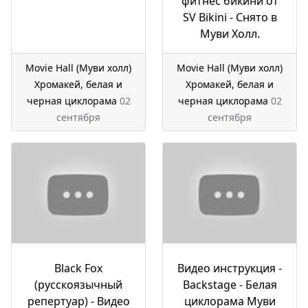
фитнес бикини от
SV Bikini - Снято в
Муви Холл.
Movie Hall (Муви холл)
Movie Hall (Муви холл)
Хромакей, белая и
Хромакей, белая и
черная циклорама
02
черная циклорама
02
сентября
сентября
Black Fox
Видео инструкция -
(русскоязычный
Backstage - Белая
репертуар) - Видео
циклорама Муви