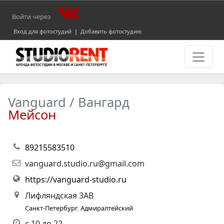
Войти через
Вход для фотостудий
|
Добавить фотостудию
Vanguard / Вангард
Мейсон
89215583510
vanguard.studio.ru@gmail.com
https://vanguard-studio.ru
Лифляндская 3АВ
Санкт-Петербург
,
Адмиралтейский
с 10 до 22