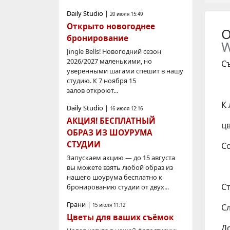
Daily Studio
|
20 июля 15:49
Открыто новогоднее
О
бронирование
Jingle Bells! Новогодний сезон
2026/2027 маленькими, но
Съ
уверенными шагами спешит в нашу
студию. К 7 ноября 15
залов откроют...
К
Daily Studio
|
16 июля 12:16
АКЦИЯ! БЕСПЛАТНЫЙ
ц
ОБРАЗ ИЗ ШОУРУМА
СТУДИИ
С
Запускаем акцию — до 15 августа
вы можете взять любой образ из
нашего шоурума бесплатно к
Ст
бронированию студии от двух...
Грани
|
Сл
15 июля 11:12
Цветы для ваших съёмок
Д