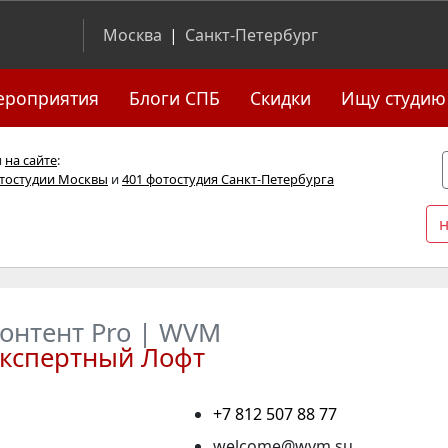
Москва
|
Санкт-Петербург
ероприятия
Блоги СПБ
Скидки
Ищу студию
я
на сайте
:
отостудии Москвы
и
401 фотостудия Санкт-Петербурга
онтент Pro | WVM
кспертный Лофт
+7 812 507 88 77
welcome@wvm.su