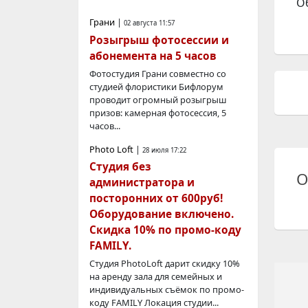
О
Грани
|
02 августа 11:57
Розыгрыш фотосессии и
абонемента на 5 часов
Фотостудия Грани совместно со
студией флористики Бифлорум
проводит огромный розыгрыш
призов: камерная фотосессия, 5
часов...
Photo Loft
|
28 июля 17:22
Студия без
О
администратора и
посторонних от 600руб!
Оборудование включено.
Скидка 10% по промо-коду
FAMILY.
Студия PhotoLoft дарит скидку 10%
на аренду зала для семейных и
индивидуальных съёмок по промо-
коду FAMILY Локация студии...