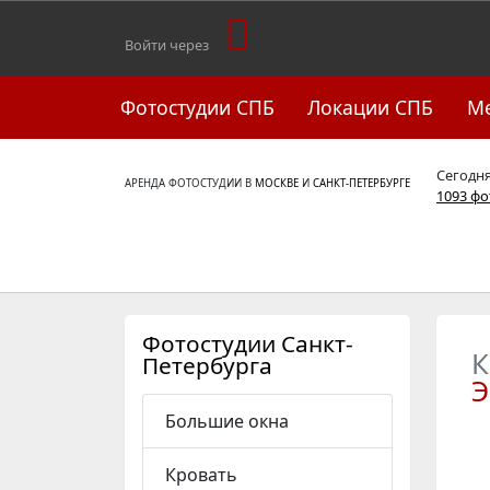
Войти через
Фотостудии СПБ
Локации СПБ
М
Сегодн
АРЕНДА ФОТОСТУДИИ В
МОСКВЕ
И
САНКТ-ПЕТЕРБУРГЕ
1093 ф
Фотостудии Санкт-
К
Петербурга
Э
Большие окна
Кровать