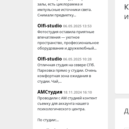
залы, есть циклорамма и
К
импульсные источники света.
Снимали предметку...
И
Olfi-studio
06.05.2025 13:53
Фотостудия оставила приятные
впечатления — уютное
пространство, профессиональное
оборудование и дружелюбный...
Olfi-studio
06.05.2025 10:28
Отличная студия на севере СПб.
Парковка прямо у студии. Очень
комфортная зона ожидания в
студии. Чай,...
АМСтудия
18.11.2024 16:10
Проводили с AM студией контент
съемку для аккаунта нашего
психологического центра.
Д
По студии:...