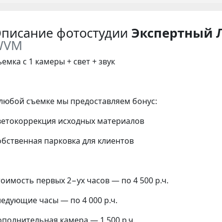
писание фотостудии
Экспертный 
WVM
емка с 1 камеры + свет + звук
 любой съемке мы предоставляем бонус:
ветокоррекция исходных материалов
обственная парковка для клиентов
оимость первых 2−ух часов — по 4 500 р.ч.
едующие часы — по 4 000 р.ч.
ополнительная камера — 1 500 р.ч.