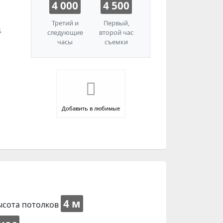
4 000
4 500
Третий и
Первый,
4
следующие
второй час
часы
съемки
Добавить в любимые
4 м
ысота потолков