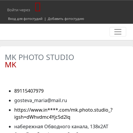
Войти через
Вход для фотостудий
|
Добавить фотостудию
MK PHOTO STUDIO
MK
89115407979
gosteva_maria@mail.ru
https://www.in****.com/mk.photo.studio_?
igsh=dWhvdmc4Yjc5d2lq
набережная Обводного канала, 138к2АТ