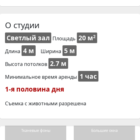
О студии
Светлый зал
20 м
2
Площадь
4 м
5 м
Длина
Ширина
2.7 м
Высота потолков
1 час
Минимальное время аренды
1-я половина дня
Съемка с животными разрешена
Тканевые фоны
Большие окна