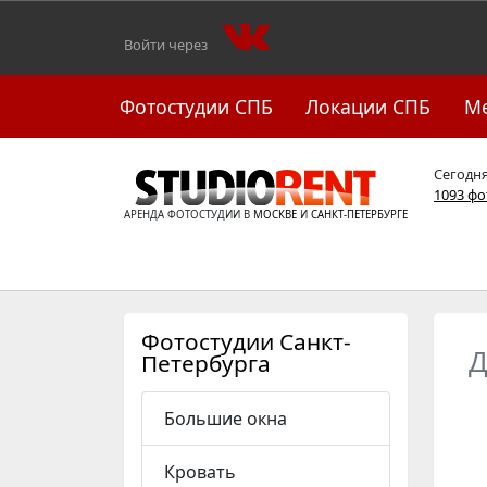
Войти через
Фотостудии СПБ
Локации СПБ
М
Сегодн
1093 ф
АРЕНДА ФОТОСТУДИИ В
МОСКВЕ
И
САНКТ-ПЕТЕРБУРГЕ
Фотостудии Санкт-
Д
Петербурга
Большие окна
Кровать