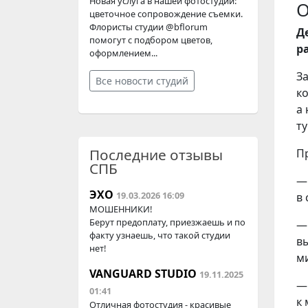
Новая услуга в нашей фотостудии:
О
цветочное сопровождение съемки.
Флористы студии @bflorum
Д
помогут с подбором цветов,
р
оформлением...
З
Все новости студий
ко
а 
т
Последние отзывы
П
СПБ
—
ЭХО
19.03.2026 16:09
в
МОШЕННИКИ!
Берут предоплату, приезжаешь и по
—
факту узнаешь, что такой студии
в
нет!
м
VANGUARD STUDIO
19.11.2025
—
01:41
к
Отличная фотостудия - красивые