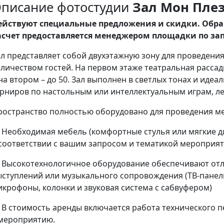
писание фотостудии
Зал Мон Пле
ействуют специальные предложения и скидки. Об
асчет предоставляется менеджером площадки по зап
ал представляет собой двухэтажную зону для проведен
личеством гостей. На первом этаже театральная рассадк
на втором – до 50. Зал выполнен в светлых тонах и идеа
урниров по настольным или интеллектуальным играм, ле
ространство полностью оборудовано для проведения м
 Необходимая мебель (комфортные стулья или мягкие ди
 соответствии с вашим запросом и тематикой мероприя
 Высокотехнологичное оборудование обеспечивают отл
ыступлений или музыкального сопровождения
(ТВ-панел
икрофоны, колонки и звуковая система с сабвуфером)
 В стоимость аренды включается работа технического п
 мероприятию.