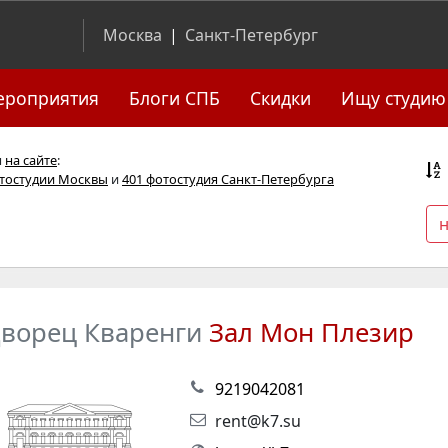
Москва
|
Санкт-Петербург
ероприятия
Блоги СПБ
Скидки
Ищу студию
я
на сайте
:
отостудии Москвы
и
401 фотостудия Санкт-Петербурга
ворец Кваренги
Зал Мон Плезир
9219042081
rent@k7.su