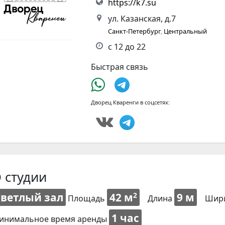
https://k7.su
ул. Казанская, д.7
Санкт-Петербург
,
Центральный
с 12 до 22
Быстрая связь
Дворец Кваренги в соцсетях:
 студии
Светлый зал
42 м
9 м
2
Площадь
Длина
Шир
1 час
инимальное время аренды