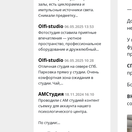
залы, есть циклорамма и
—
импульсные источники света.
Снимали предметку...
Д
Olfi-studio
06.05.2025 13:53
не
Фотостудия оставила приятные
впечатления — уютное
У
пространство, профессиональное
ф
оборудование и дружелюбный...
п
Olfi-studio
06.05.2025 10:28
С
Отличная студия на севере СПб.
Парковка прямо у студии. Очень
п
комфортная зона ожидания в
студии. Чай,...
Б
АМСтудия
18.11.2024 16:10
В
Проводили с AM студией контент
с
съемку для аккаунта нашего
психологического центра.
По студии:...