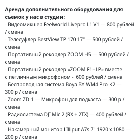
Аренда дополнительного оборудования для
съемок у нас в студии:
- Видеомикшер Feelworld Livepro L1 V1 — 800 рублей
/ смена
- Телесуфлер BestView TP 170 17" — 500 рублей /
смена
- Портативный рекордер ZOOM H5 — 500 рублей /
смена
- Портативный рекордер «ZOOM F1−LP» вместе
с петличным микрофоном - 600 рублей / смена
- Беспроводная система
Boya BY-WM4
Pro-K2
—
300 р / смена
-
Zoom ZD-1
— Микрофон для подкаста — 300 р /
смена
- Радиосистема DJI Mic 2 (RX + 2TX) — 400 рублей /
смена
- Накамерный монитор LIlliput A7s 7" 1920 х 1080 —
200 р / смена