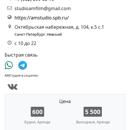
studioamfilm@gmail.com
https://amstudio.spb.ru/
Oктябpьскaя нaбeрeжнaя, д. 104, к.5 с.1
Санкт-Петербург
,
Невский
с 10 до 22
Быстрая связь
АМСтудия в соцсетях:
Цена
600
5 500
Будни, Аренда
Выходные, Аренда