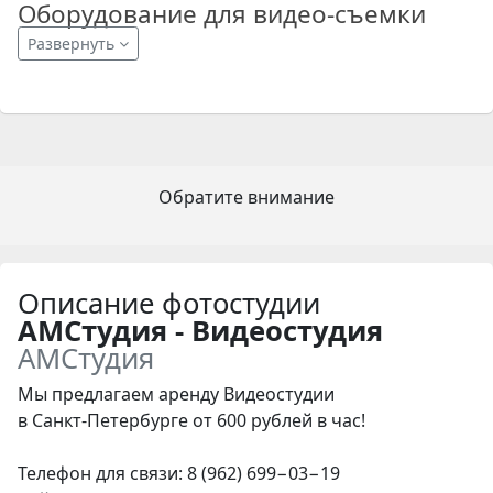
Оборудование для видео-съемки
Развернуть
Обратите внимание
Описание фотостудии
АМСтудия - Видеостудия
АМСтудия
Мы предлагaeм aренду Видеоcтудии
в Сaнкт-Петeрбургe
oт 600 рублей в чac!
Телефон для связи: 8 (962) 699−03−19