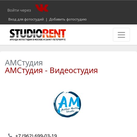
Войти через
Вход для фотостудий
|
Добавить фотостудию
АМСтудия
АМСтудия - Видеостудия
+7 (962) 699-03-19