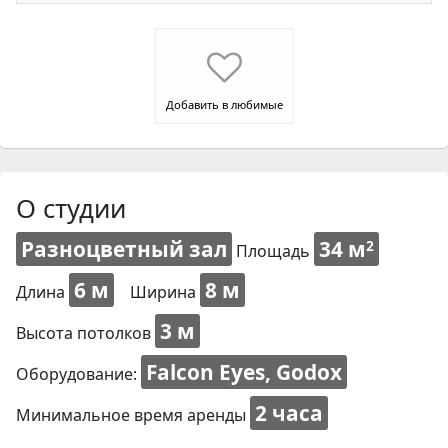
Добавить в любимые
О студии
Разноцветный зал
34 м
2
Площадь
6 м
8 м
Длина
Ширина
3 м
Высота потолков
Falcon Eyes, Godox
Оборудование:
2 часа
Минимальное время аренды