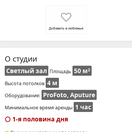
Добавить в любимые
О студии
Светлый зал
50 м
2
Площадь
4 м
Высота потолков
ProFoto, Aputure
Оборудование:
1 час
Минимальное время аренды
1-я половина дня