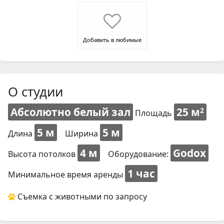
Добавить в любимые
О студии
Абсолютно белый зал
25 м
2
Площадь
5 м
5 м
Длина
Ширина
4 м
Godox
Высота потолков
Оборудование:
1 час
Минимальное время аренды
Съемка с животными по запросу