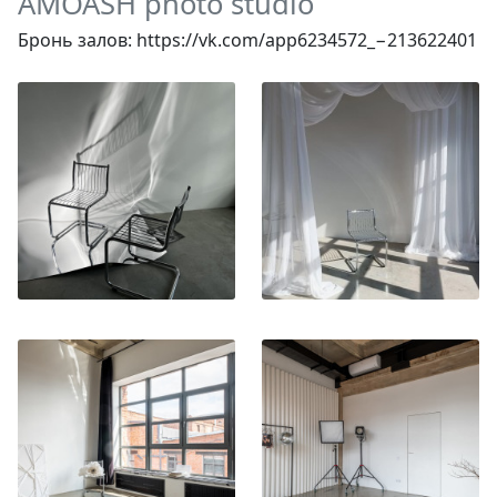
AMOASH photo studio
Бронь залов: https://vk.com/app6234572_−213622401