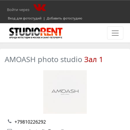
Войти через
Вход для фотостудий
|
Добавить фотостудию
AMOASH photo studio
Зал 1
+79810226292