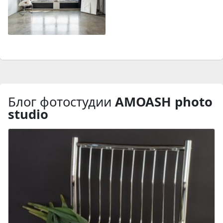
Блог фотостудии
AMOASH photo
studio