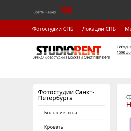
Войти через
Фотостудии СПБ
Локации СПБ
М
Сегодн
1093 ф
АРЕНДА ФОТОСТУДИИ В
МОСКВЕ
И
САНКТ-ПЕТЕРБУРГЕ
Фотостудии Санкт-
Ф
Петербурга
Большие окна
Кровать