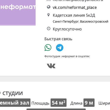
vk.com/neformat_place
Кадетская линия 5к2Д
Санкт-Петербург
,
Василеостровский
Круглосуточно
Быстрая связь
Фотостудия .неформат в соцсетях:
 студии
Темный зал
54 м
9 м
2
Площадь
Длина
Шири