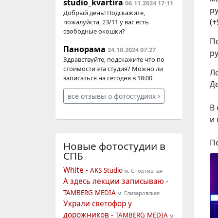
studio_kvartira
06.11.2024 17:11
ру
Добрый день! Подскажите,
(+
пожалуйста, 23/11 у вас есть
свободные окошки?
П
Панорама
24.10.2024 07:27
ру
Здравствуйте, подскажите что по
стоимости эта студия? Можно ли
Ло
записаться на сегодня в 18:00
Де
все отзывы о фотостудиях
В 
и
П
Новые фотостудии
в
СПБ
White -
AKS Studio
м. Спортивная
А здесь лекции записываю -
TAMBERG MEDIA
м. Елизаровская
Украли светофор у
дорожников -
TAMBERG MEDIA
м.