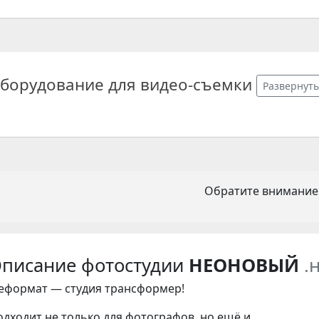
борудование для видео-съемки
Развернут
Обратите внимание
писание фотостудии
НЕОНОВЫЙ
.
неформат — студия трансформер!
одходит не только для фотографов, но ещё и…