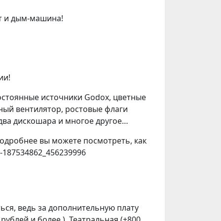
т и дым-машина!
ии!
остоянные источники Godox, цветные
ьный вентилятор, ростовые флаги
, два дискошара и многое другое…
 Подробнее вы можете посмотреть, как
o-187534862_456239996
ься, ведь за дополнительную плату
рублей и более ), Театральная (+800