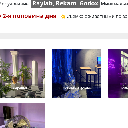
Raylab, Rekam, Godox
борудование:
Минимальн
2-я половина дня
Съемка с животными по за
Деревья
Тканевые фоны
Бол