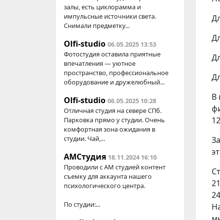
залы, есть циклорамма и
импульсные источники света.
Д
Снимали предметку...
Д
Olfi-studio
06.05.2025 13:53
Фотостудия оставила приятные
Д
впечатления — уютное
пространство, профессиональное
Д
оборудование и дружелюбный...
В
Olfi-studio
06.05.2025 10:28
ф
Отличная студия на севере СПб.
12
Парковка прямо у студии. Очень
комфортная зона ожидания в
студии. Чай,...
За
эт
АМСтудия
18.11.2024 16:10
Проводили с AM студией контент
С
съемку для аккаунта нашего
21
психологического центра.
2
По студии:...
Н
мы