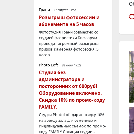
О
Грани
|
02 августа 11:57
Розыгрыш фотосессии и
абонемента на 5 часов
Фотостудия Грани совместно со
студией флористики Бифлорум
проводит огромный розыгрыш
призов: камерная фотосессия, 5
часов...
Photo Loft
|
28 июля 17:22
Студия без
администратора и
посторонних от 600руб!
Оборудование включено.
Скидка 10% по промо-коду
FAMILY.
Студия PhotoLoft дарит скидку 10%
на аренду зала для семейных и
индивидуальных съёмок по промо-
коду FAMILY Локация студии...