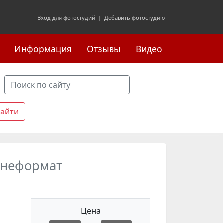
Вход для фотостудий
|
Добавить фотостудию
Информация
Отзывы
Видео
 .неформат
Цена