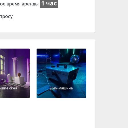
1 час
ое время аренды
просу
ьшие окна
Дым-машина