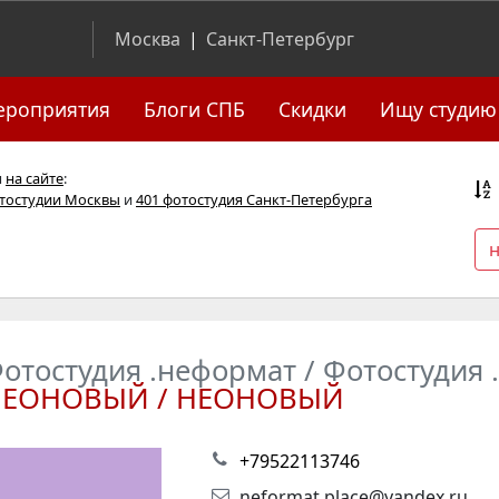
Москва
|
Санкт-Петербург
ероприятия
Блоги СПБ
Скидки
Ищу студию
я
на сайте
:
отостудии Москвы
и
401 фотостудия Санкт-Петербурга
отостудия .неформат / Фотостудия
НЕОНОВЫЙ / НЕОНОВЫЙ
+79522113746
neformat.place@yandex.ru