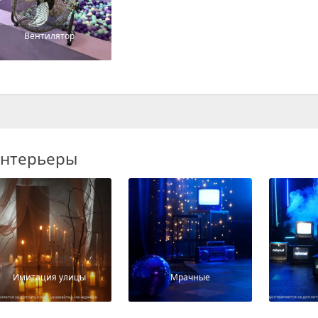
Вентилятор
нтерьеры
Имитация улицы
Мрачные