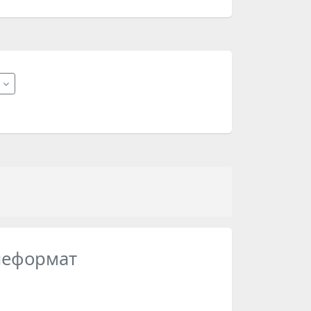
ь
неформат