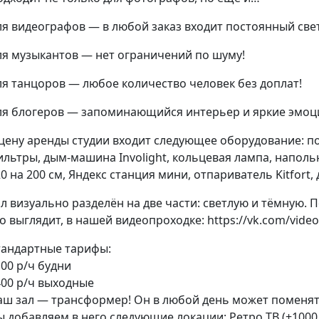
ля видеографов — в любой заказ входит постоянный све
ля музыкантов — нет ограничений по шуму!
ля танцоров — любое количество человек без доплат!
ля блогеров — запоминающийся интерьер и яркие эмоц
 цену аренды студии входит следующее оборудование: п
ильтры,
дым-машина
Involight, кольцевая лампа, напол
0 на 200 см, Яндекс станция мини, отпариватель Kitfort
л визуально разделён на две части: светлую и тёмную.
о выглядит, в нашей видеопроходке: https://vk.com/vide
тандартные тарифы:
00 р/ч будни
400 р/ч выходные
аш зал — трансформер! Он в любой день может поменят
 добавляем в него следующие локации: Ретро ТВ (+1000 