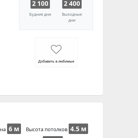
2 100
2 400
Будние дни
Выходные
дни
Добавить в любимые
6 м
4.5 м
на
Высота потолков