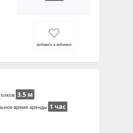
Добавить в любимые
3.5 м
толков
1 час
ьное время аренды