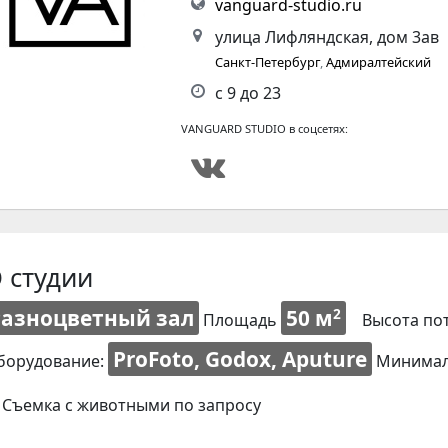
vanguard-studio.ru
улица Лифляндская, дом 3ав
Санкт-Петербург
,
Адмиралтейский
с 9 до 23
VANGUARD STUDIO в соцсетях:
 студии
Разноцветный зал
50 м
2
Площадь
Высота по
ProFoto, Godox, Aputure
борудование:
Минимал
Съемка с животными по запросу