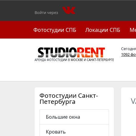
Войти через
Фотостудии СПБ
Локации СПБ
М
Сегодн
1092 ф
АРЕНДА ФОТОСТУДИИ В
МОСКВЕ
И
САНКТ-ПЕТЕРБУРГЕ
Фотостудии Санкт-
V
Петербурга
Большие окна
Кровать