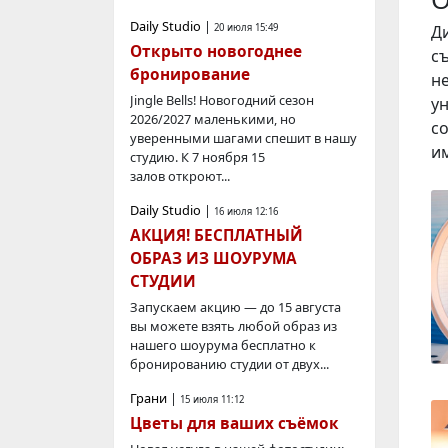
Daily Studio
|
20 июля 15:49
Д
Открыто новогоднее
с
бронирование
н
Jingle Bells! Новогодний сезон
у
2026/2027 маленькими, но
с
уверенными шагами спешит в нашу
и
студию. К 7 ноября 15
залов откроют...
Daily Studio
|
16 июля 12:16
АКЦИЯ! БЕСПЛАТНЫЙ
ОБРАЗ ИЗ ШОУРУМА
СТУДИИ
Запускаем акцию — до 15 августа
вы можете взять любой образ из
нашего шоурума бесплатно к
бронированию студии от двух...
Грани
|
15 июля 11:12
Цветы для ваших съёмок