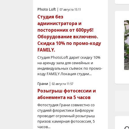
Photo Loft
|
07 августа 15:11
Студия без
администратора и
посторонних от 600руб!
Оборудование включено.
Скидка 10% по промо-коду
FAMILY.
Студия PhotoLoft дарит скидку 10%
на аренду зала для семейных и
индивидуальных съёмок по промо-
коду FAMILY Локация студии...
Грани
|
02 августа 11:57
Розыгрыш фотосессии и
абонемента на 5 часов
Фотостудия Грани совместно со
студией флористики Бифлорум
проводит огромный розыгрыш
призов: камерная фотосессия, 5
О
часов...