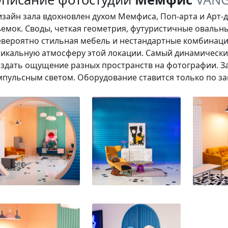
изайн зала вдохновлен духом Мемфиса,
Поп-арта
и Арт-д
ъемок. Своды, четкая геометрия, футуристичные овальны
евероятно стильная мебель и нестандартные комбинац
никальную атмосферу этой локации. Самый динамический
оздать ощущение разных пространств на фотографии. З
мпульсным светом. Оборудование ставится только по з