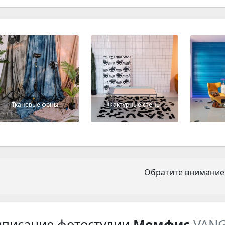
Тканевые фоны
Фактурные стены
Обратите внимание
писание фотостудии
Мемфис
VAN