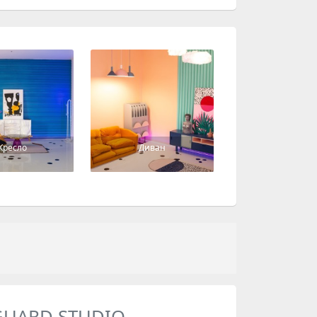
Кресло
Диван
GUARD STUDIO