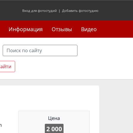
Вход для фотостудий
|
Добавить фотостудию
Информация
Отзывы
Видео
Цена
m
2 000