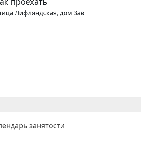
ак проехать
лица Лифляндская, дом 3ав
лендарь занятости