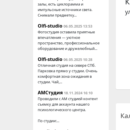
К
залы, есть циклорамма и
импульсные источники света.
у
Снимали предметку...
Olfi-studio
06.05.2025 13:53
Фотостудия оставила приятные
впечатления — уютное
пространство, профессиональное
оборудование и дружелюбный...
Olfi-studio
06.05.2025 10:28
Отличная студия на севере СПб.
Парковка прямо у студии. Очень
комфортная зона ожидания в
студии. Чай,...
АМСтудия
18.11.2024 16:10
Проводили с AM студией контент
съемку для аккаунта нашего
психологического центра.
Ка
По студии:...