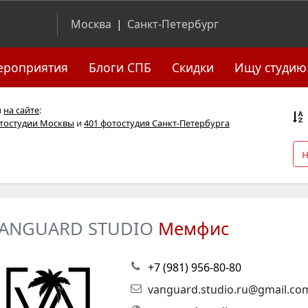
Москва
|
Санкт-Петербург
ероприятия
Блоги СПБ
Скидки
Ищу студию
я
на сайте
:
отостудии Москвы
и
401 фотостудия Санкт-Петербурга
ANGUARD STUDIO
Мемфис
+7 (981) 956-80-80
vanguard.studio.ru@gmail.co