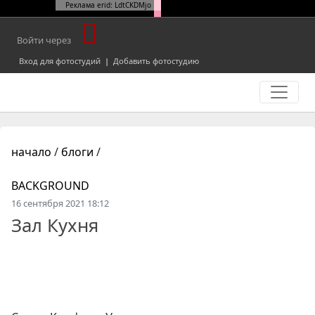
Реклама erid: LdtCKDMjo
Войти через
Вход для фотостудий
|
Добавить фотостудию
начало
/
блоги
/
BACKGROUND
16 сентября 2021 18:12
Зал Кухня