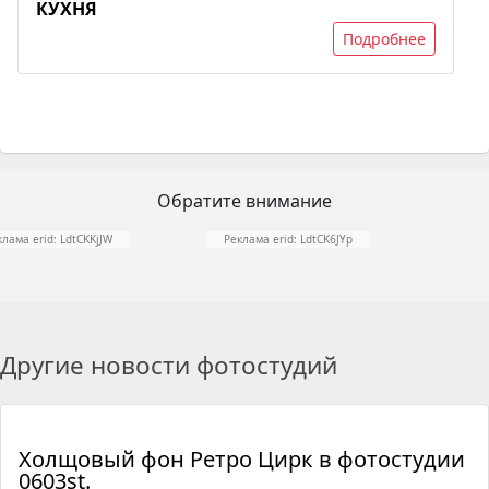
КУХНЯ
Подробнее
Обратите внимание
клама erid: LdtCKKjJW
Реклама erid: LdtCK6JYp
Другие новости фотостудий
Холщовый фон Ретро Цирк в фотостудии
0603st.