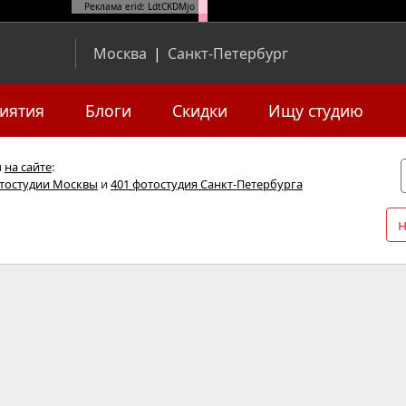
Реклама erid: LdtCKDMjo
Москва
|
Санкт-Петербург
иятия
Блоги
Скидки
Ищу студию
я
на сайте
:
отостудии Москвы
и
401 фотостудия Санкт-Петербурга